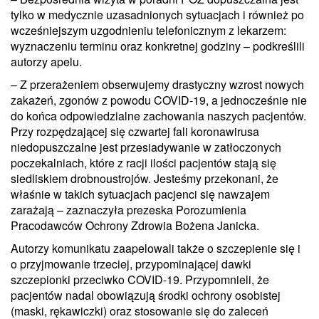
tylko w medycznie uzasadnionych sytuacjach i również po
wcześniejszym uzgodnieniu telefonicznym z lekarzem:
wyznaczeniu terminu oraz konkretnej godziny – podkreślili
autorzy apelu.
– Z przerażeniem obserwujemy drastyczny wzrost nowych
zakażeń, zgonów z powodu COVID-19, a jednocześnie nie
do końca odpowiedzialne zachowania naszych pacjentów.
Przy rozpędzającej się czwartej fali koronawirusa
niedopuszczalne jest przesiadywanie w zatłoczonych
poczekalniach, które z racji ilości pacjentów stają się
siedliskiem drobnoustrojów. Jesteśmy przekonani, że
właśnie w takich sytuacjach pacjenci się nawzajem
zarażają – zaznaczyła prezeska Porozumienia
Pracodawców Ochrony Zdrowia Bożena Janicka.
Autorzy komunikatu zaapelowali także o szczepienie się i
o przyjmowanie trzeciej, przypominającej dawki
szczepionki przeciwko COVID-19. Przypomnieli, że
pacjentów nadal obowiązują środki ochrony osobistej
(maski, rękawiczki) oraz stosowanie się do zaleceń