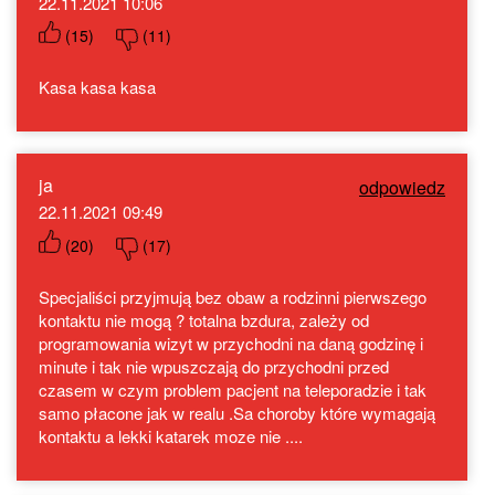
22.11.2021 10:06
(
15
)
(
11
)
Kasa kasa kasa
ja
odpowiedz
22.11.2021 09:49
(
20
)
(
17
)
Specjaliści przyjmują bez obaw a rodzinni pierwszego
kontaktu nie mogą ? totalna bzdura, zależy od
programowania wizyt w przychodni na daną godzinę i
minute i tak nie wpuszczają do przychodni przed
czasem w czym problem pacjent na teleporadzie i tak
samo płacone jak w realu .Sa choroby które wymagają
kontaktu a lekki katarek moze nie ....