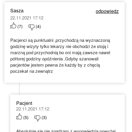
Sasza
odpowiedz
22.11.2021 17:12
(
7
)
(
4
)
Pacjenci są punktualni ,przychodzą na wyznaczoną
godzinę wizyty tylko lekarzy nie obchodzi że stoją i
marzną pod przychodnią bo oni mają zawsze nawet
półtorej godziny opóźnienia .Gdyby szanowali
pacjentów jestem pewna że każdy by z chęcią
poczekał na zewnątrz
Pacjent
22.11.2021 17:12
(
5
)
(
3
)
Absolutnie się nie zgadzam z wypowiedzią powyżej.