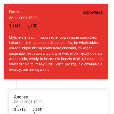
Darek
odpowiedz
22.11.2021 17:29
(
24
)
(
2
)
Mylicie się, zanim napiszecie, powinniście pomyśleć.
Lekarze nie mają czasu dla pacjentów, bo właściciele
poradni nigdy nie są usatysfakcjonowani, im więcej
pacjentów jest zapisanych, tym więcej pieniędzy dostają
wlasciciele, wtedy to lekarz nie będzie miał już czasu na
odwiedzenie tej masy ludzi. Więc proszę, nie obwiniajcie
lekarzy, oni nie są winni.
Anonse
22.11.2021 17:29
(
18
)
(
4
)