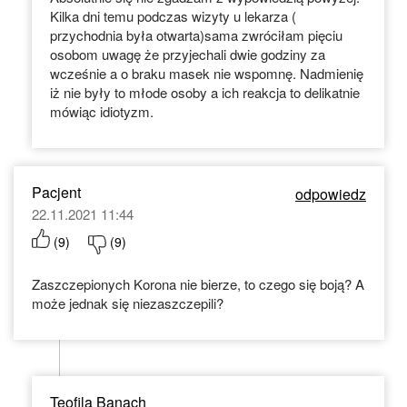
Kilka dni temu podczas wizyty u lekarza (
przychodnia była otwarta)sama zwróciłam pięciu
osobom uwagę że przyjechali dwie godziny za
wcześnie a o braku masek nie wspomnę. Nadmienię
iż nie były to młode osoby a ich reakcja to delikatnie
mówiąc idiotyzm.
Pacjent
odpowiedz
22.11.2021 11:44
(
9
)
(
9
)
Zaszczepionych Korona nie bierze, to czego się boją? A
może jednak się niezaszczepili?
Teofila Banach