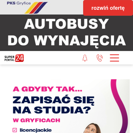
rozwiń ofertę
STRONA GŁÓWNA
POWIAT GRYFICKI
POWIAT ŁOBESKI
POWIAT GOLENIOWSKI
WIADOMOŚCI Z LASU
STUDIO SUPERPORTALU
KONTAKT
REDAKCJA
REGULAMIN