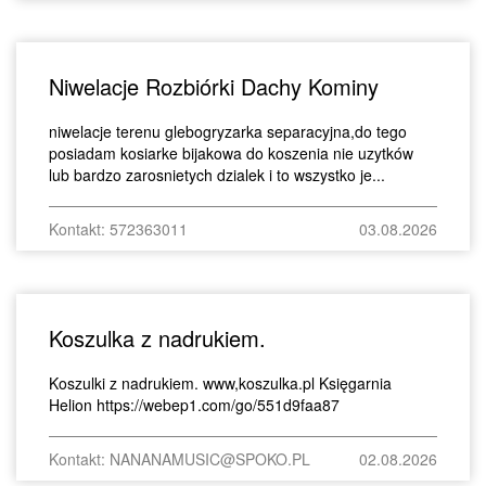
Niwelacje Rozbiórki Dachy Kominy
niwelacje terenu glebogryzarka separacyjna,do tego
posiadam kosiarke bijakowa do koszenia nie uzytków
lub bardzo zarosnietych dzialek i to wszystko je...
Kontakt: 572363011
03.08.2026
Koszulka z nadrukiem.
Koszulki z nadrukiem. www,koszulka.pl Księgarnia
Helion https://webep1.com/go/551d9faa87
Kontakt: NANANAMUSIC@SPOKO.PL
02.08.2026