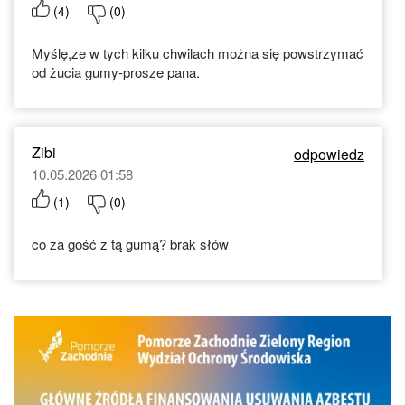
(
4
)
(
0
)
Myślę,ze w tych kilku chwilach można się powstrzymać
od żucia gumy-prosze pana.
Zibi
odpowiedz
10.05.2026 01:58
(
1
)
(
0
)
co za gość z tą gumą? brak słów