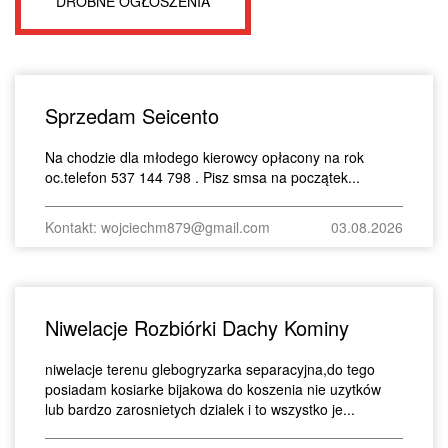
DROBNE OGŁOSZENIA
Sprzedam Seicento
Na chodzie dla młodego kierowcy opłacony na rok
oc.telefon 537 144 798 . Pisz smsa na początek...
Kontakt: wojciechm879@gmail.com
03.08.2026
Niwelacje Rozbiórki Dachy Kominy
niwelacje terenu glebogryzarka separacyjna,do tego
posiadam kosiarke bijakowa do koszenia nie uzytków
lub bardzo zarosnietych dzialek i to wszystko je...