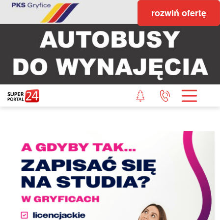
rozwiń ofertę
STRONA GŁÓWNA
POWIAT GRYFICKI
POWIAT ŁOBESKI
POWIAT GOLENIOWSKI
WIADOMOŚCI Z LASU
STUDIO SUPERPORTALU
KONTAKT
REDAKCJA
REGULAMIN