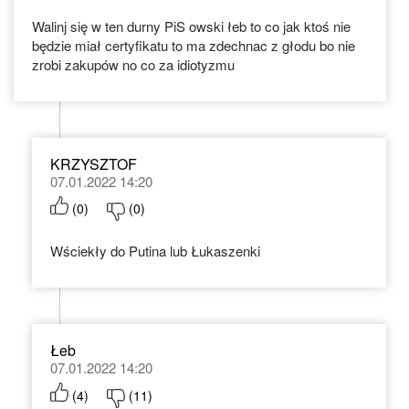
Walinj się w ten durny PiS owski łeb to co jak ktoś nie
będzie miał certyfikatu to ma zdechnac z głodu bo nie
zrobi zakupów no co za idiotyzmu
KRZYSZTOF
07.01.2022 14:20
(
0
)
(
0
)
Wściekły do Putina lub Łukaszenki
Łeb
07.01.2022 14:20
(
4
)
(
11
)