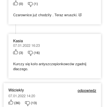
(
0
)
(
1
)
Czarownice już chodziły . Teraz wruszki. 🤣
Kasia
07.01.2022 16:23
(
3
)
(
16
)
Kurczy się koło antyszczepionkowców zgadnij
dlaczego.
Wściekły
odpowiedz
07.01.2022 14:20
(
36
)
(
13
)