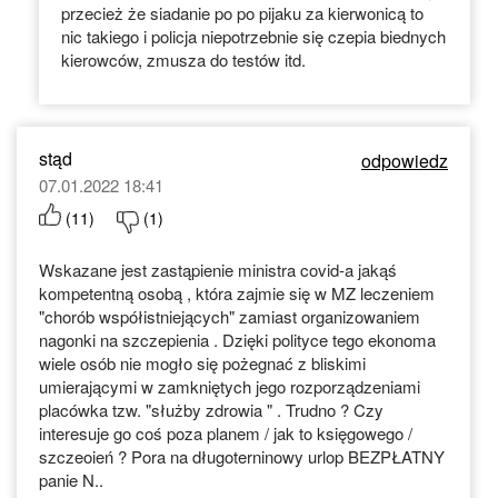
przecież że siadanie po po pijaku za kierwonicą to
nic takiego i policja niepotrzebnie się czepia biednych
kierowców, zmusza do testów itd.
stąd
odpowiedz
07.01.2022 18:41
(
11
)
(
1
)
Wskazane jest zastąpienie ministra covid-a jakąś
kompetentną osobą , która zajmie się w MZ leczeniem
"chorób współistniejących" zamiast organizowaniem
nagonki na szczepienia . Dzięki polityce tego ekonoma
wiele osób nie mogło się pożegnać z bliskimi
umierającymi w zamkniętych jego rozporządzeniami
placówka tzw. "służby zdrowia " . Trudno ? Czy
interesuje go coś poza planem / jak to księgowego /
szczeoień ? Pora na długoterninowy urlop BEZPŁATNY
panie N..