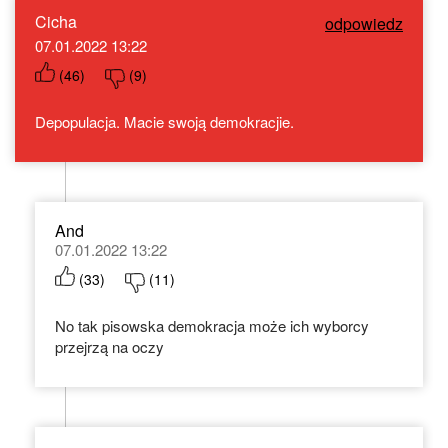
Cicha
odpowiedz
07.01.2022 13:22
(
46
)
(
9
)
Depopulacja. Macie swoją demokracjie.
And
07.01.2022 13:22
(
33
)
(
11
)
No tak pisowska demokracja może ich wyborcy
przejrzą na oczy