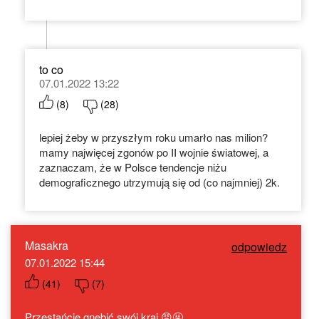
to co
07.01.2022 13:22
(
8
)
(
28
)
lepiej żeby w przyszłym roku umarło nas milion?
mamy najwięcej zgonów po II wojnie światowej, a
zaznaczam, że w Polsce tendencje niżu
demograficznego utrzymują się od (co najmniej) 2k.
Masakra
odpowiedz
07.01.2022 15:44
(
41
)
(
7
)
Przestańcie gnębić swój kraj 😡🤬