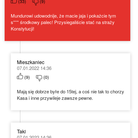
(
33
)
(
9
)
Mundurowi udowodnije, że macie jaja i pokażcie tym
s*** środkowy palec! Przysiegaliście stać na straży
Konstytucji!
Mieszkaniec
07.01.2022 14:36
(
9
)
(
0
)
Mają się dobrze byłe do 15tej, a coś nie tak to chorzy
Kasa i inne przywileje zawsze pewne.
Taki
07.01.2022 14:36