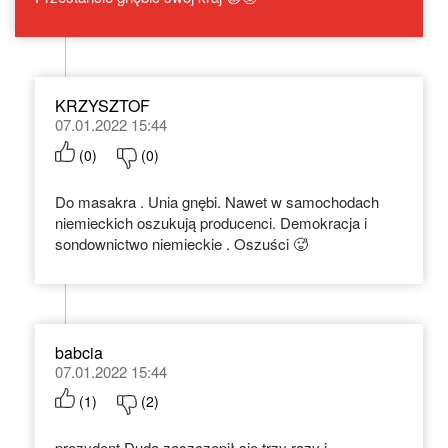
KRZYSZTOF
07.01.2022 15:44
(
0
)
(
0
)
Do masakra . Unia gnębi. Nawet w samochodach
niemieckich oszukują producenci. Demokracja i
sondownictwo niemieckie . Oszuści 🥵
babcia
07.01.2022 15:44
(
1
)
(
2
)
prezydent Duda zaszczepił sie trzy razy i