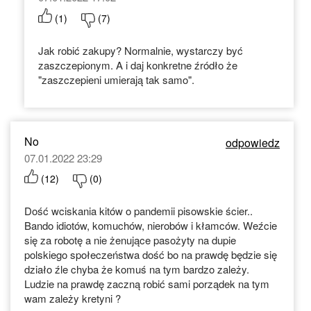
(
1
)
(
7
)
Jak robić zakupy? Normalnie, wystarczy być
zaszczepionym. A i daj konkretne źródło że
"zaszczepieni umierają tak samo".
No
odpowiedz
07.01.2022 23:29
(
12
)
(
0
)
Dość wciskania kitów o pandemii pisowskie ścier..
Bando idiotów, komuchów, nierobów i kłamców. Weźcie
się za robotę a nie żenujące pasożyty na dupie
polskiego społeczeństwa dość bo na prawdę będzie się
działo źle chyba że komuś na tym bardzo zależy.
Ludzie na prawdę zaczną robić sami porządek na tym
wam zależy kretyni ?