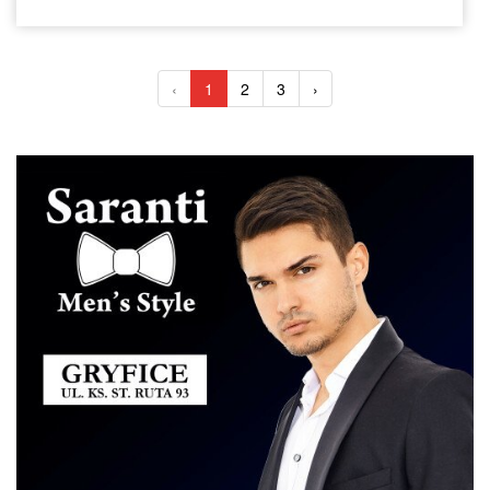
‹
1
2
3
›