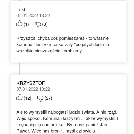
Taki
07.01.2022 13:22
(
1
)
(
3
)
Krzysztof, chyba coś pomieszałeś - to właśnie
komuna i faszyzm oskarzaly "bogatych ludzi" o
wszelkie nieszczęścia i problemy.
KRZYSZTOF
07.01.2022 13:22
(
12
)
(
27
)
Ale to wymyslili najbogatsi ludzie świata. A nie rząd.
Więc spoko . Komuna i faszyzm . Także wymyslili. I
znęcanią się nad polską . Był nasz papież Jan
Paweł. Więc nas bronił , myśl człowieku !