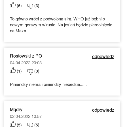
(
6
)
(
3
)
To gówno wróci z podwojoną siłą. WHO już bębni o
nowym gorszym wirusie. Na jesień będzie pierdolnięcie
na Maxa.
Rostowski z PO
odpowiedz
04.04.2022 20:03
(
1
)
(
0
)
Piniendzy niema i piniendzy niebedzie......
Mądry
odpowiedz
02.04.2022 10:57
(
5
)
(
5
)