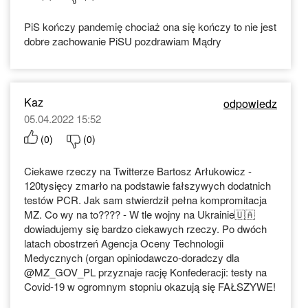
PiS kończy pandemię chociaż ona się kończy to nie jest
dobre zachowanie PiSU pozdrawiam Mądry
Kaz
odpowiedz
05.04.2022 15:52
(
0
)
(
0
)
Ciekawe rzeczy na Twitterze Bartosz Arłukowicz -
120tysięcy zmarło na podstawie fałszywych dodatnich
testów PCR. Jak sam stwierdził pełna kompromitacja
MZ. Co wy na to???? - W tle wojny na Ukrainie🇺🇦
dowiadujemy się bardzo ciekawych rzeczy. Po dwóch
latach obostrzeń Agencja Oceny Technologii
Medycznych (organ opiniodawczo-doradczy dla
@MZ_GOV_PL przyznaje rację Konfederacji: testy na
Covid-19 w ogromnym stopniu okazują się FAŁSZYWE!