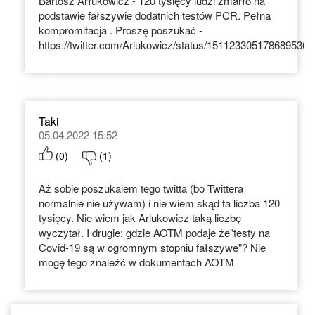
Bartosz Arłukowicz - 120 tysięcy ludzi zmarło na
podstawie fałszywie dodatnich testów PCR. Pełna
kompromitacja . Proszę poszukać -
https://twitter.com/Arlukowicz/status/1511233051786895366
Taki
05.04.2022 15:52
(
0
)
(
1
)
Aż sobie poszukalem tego twitta (bo Twittera
normalnie nie używam) i nie wiem skąd ta liczba 120
tysięcy. Nie wiem jak Arlukowicz taką liczbę
wyczytał. I drugie: gdzie AOTM podaje że"testy na
Covid-19 są w ogromnym stopniu fałszywe"? Nie
mogę tego znaleźć w dokumentach AOTM