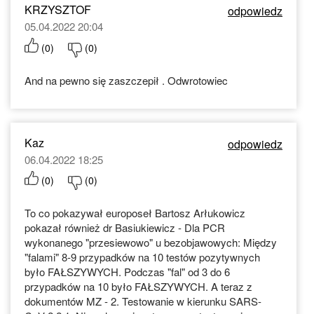
KRZYSZTOF
odpowiedz
05.04.2022 20:04
(
0
)
(
0
)
And na pewno się zaszczepił . Odwrotowiec
Kaz
odpowiedz
06.04.2022 18:25
(
0
)
(
0
)
To co pokazywał europoseł Bartosz Arłukowicz
pokazał również dr Basiukiewicz - Dla PCR
wykonanego "przesiewowo" u bezobjawowych: Między
"falami" 8-9 przypadków na 10 testów pozytywnych
było FAŁSZYWYCH. Podczas "fal" od 3 do 6
przypadków na 10 było FAŁSZYWYCH. A teraz z
dokumentów MZ - 2. Testowanie w kierunku SARS-