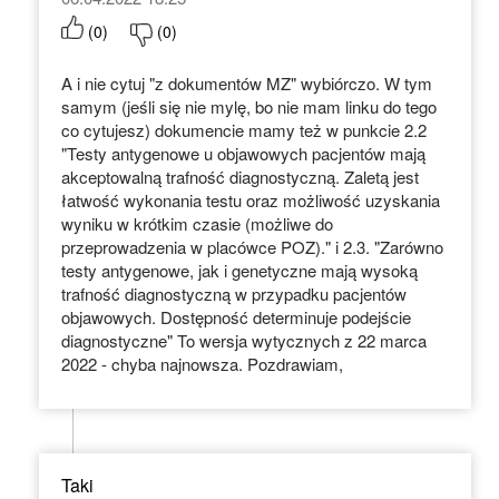
(
0
)
(
0
)
A i nie cytuj "z dokumentów MZ" wybiórczo. W tym
samym (jeśli się nie mylę, bo nie mam linku do tego
co cytujesz) dokumencie mamy też w punkcie 2.2
"Testy antygenowe u objawowych pacjentów mają
akceptowalną trafność diagnostyczną. Zaletą jest
łatwość wykonania testu oraz możliwość uzyskania
wyniku w krótkim czasie (możliwe do
przeprowadzenia w placówce POZ)." i 2.3. "Zarówno
testy antygenowe, jak i genetyczne mają wysoką
trafność diagnostyczną w przypadku pacjentów
objawowych. Dostępność determinuje podejście
diagnostyczne" To wersja wytycznych z 22 marca
2022 - chyba najnowsza. Pozdrawiam,
Taki