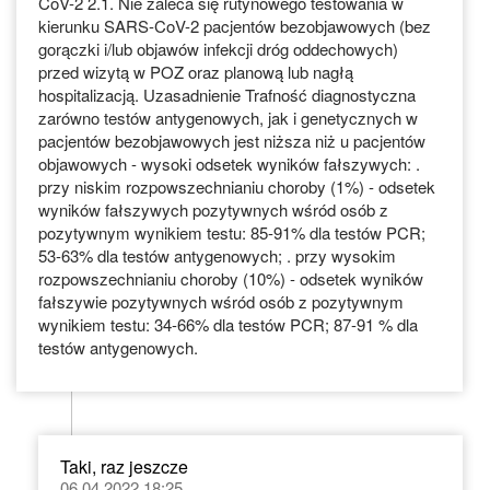
CoV-2 2.1. Nie zaleca się rutynowego testowania w
kierunku SARS-CoV-2 pacjentów bezobjawowych (bez
gorączki i/lub objawów infekcji dróg oddechowych)
przed wizytą w POZ oraz planową lub nagłą
hospitalizacją. Uzasadnienie Trafność diagnostyczna
zarówno testów antygenowych, jak i genetycznych w
pacjentów bezobjawowych jest niższa niż u pacjentów
objawowych - wysoki odsetek wyników fałszywych: .
przy niskim rozpowszechnianiu choroby (1%) - odsetek
wyników fałszywych pozytywnych wśród osób z
pozytywnym wynikiem testu: 85-91% dla testów PCR;
53-63% dla testów antygenowych; . przy wysokim
rozpowszechnianiu choroby (10%) - odsetek wyników
fałszywie pozytywnych wśród osób z pozytywnym
wynikiem testu: 34-66% dla testów PCR; 87-91 % dla
testów antygenowych.
Taki, raz jeszcze
06.04.2022 18:25