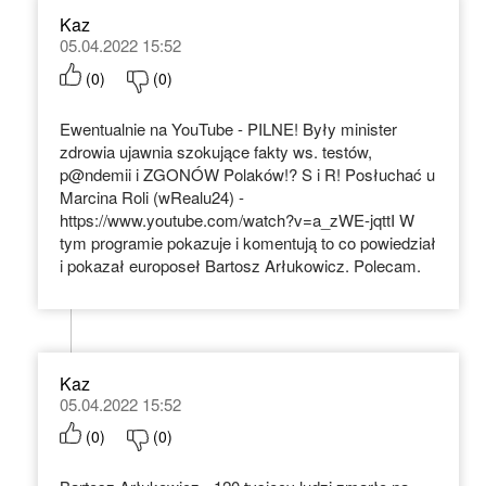
Kaz
05.04.2022 15:52
(
0
)
(
0
)
Ewentualnie na YouTube - PILNE! Były minister
zdrowia ujawnia szokujące fakty ws. testów,
p@ndemii i ZGONÓW Polaków!? S i R! Posłuchać u
Marcina Roli (wRealu24) -
https://www.youtube.com/watch?v=a_zWE-jqttI W
tym programie pokazuje i komentują to co powiedział
i pokazał europoseł Bartosz Arłukowicz. Polecam.
Kaz
05.04.2022 15:52
(
0
)
(
0
)