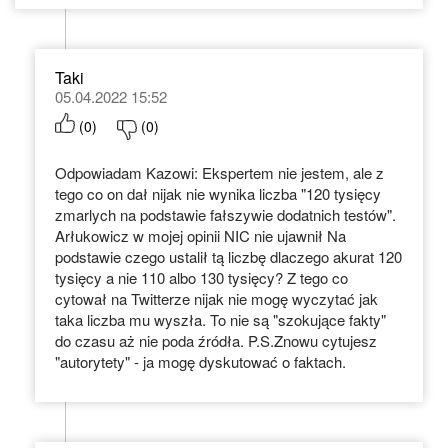
Taki
05.04.2022 15:52
(
0
)
(
0
)
Odpowiadam Kazowi: Ekspertem nie jestem, ale z
tego co on dał nijak nie wynika liczba "120 tysięcy
zmarlych na podstawie fałszywie dodatnich testów".
Arłukowicz w mojej opinii NIC nie ujawnił Na
podstawie czego ustalił tą liczbę dlaczego akurat 120
tysięcy a nie 110 albo 130 tysięcy? Z tego co
cytował na Twitterze nijak nie mogę wyczytać jak
taka liczba mu wyszła. To nie są "szokujące fakty"
do czasu aż nie poda źródła. P.S.Znowu cytujesz
"autorytety" - ja mogę dyskutować o faktach.