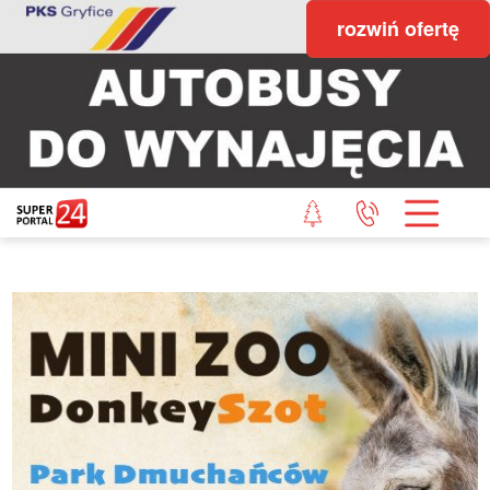
rozwiń ofertę
STRONA GŁÓWNA
POWIAT GRYFICKI
POWIAT ŁOBESKI
POWIAT GOLENIOWSKI
WIADOMOŚCI Z LASU
STUDIO SUPERPORTALU
KONTAKT
REDAKCJA
REGULAMIN