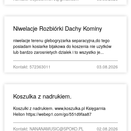
Niwelacje Rozbiórki Dachy Kominy
niwelacje terenu glebogryzarka separacyjna,do tego
posiadam kosiarke bijakowa do koszenia nie uzytków
lub bardzo zarosnietych dzialek i to wszystko je...
Kontakt: 572363011
03.08.2026
Koszulka z nadrukiem.
Koszulki z nadrukiem. www,koszulka.pl Księgarnia
Helion https://webep1.com/go/551d9faa87
Kontakt: NANANAMUSIC@SPOKO.PL
02.08.2026