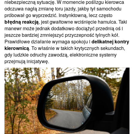
niebezpieczną sytuację. W momencie poślizgu kierowca
odczuwa nagłą zmianę toru jazdy, jakby tył samochodu
próbował go wyprzedzić. Instynktowną, lecz często
błędną reakcją
, jest gwałtowne wciśnięcie hamulca. Taki
manewr może jednak dodatkowo dociążyć przednią oś i
jeszcze bardziej zmniejszyć przyczepność tylnych kół.
Prawidłowe działanie wymaga spokoju i
delikatnej kontry
kierownicą
. To właśnie w takich krytycznych sekundach,
gdy ludzkie odruchy zawodzą, elektroniczne systemy
przejmują inicjatywę.