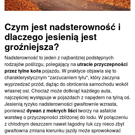
Czym jest nadsterowność i
dlaczego jesienią jest
groźniejsza?
Nadsterowność to jeden z najbardziej podstępnych
rodzajów poślizgu, polegający na
utracie przyczepności
przez tylne koła
pojazdu. W praktyce objawia się to
charakterystycznym "zarzucaniem tyłu", który zaczyna
wyprzedzać przód, dążąc do obrócenia samochodu wokół
własnej osi. Chociaż może dotknąć każdego auta,
najczęściej występuje w pojazdach z napędem na tylną oś.
Jesienią ryzyko nadsterowności gwałtownie wzrasta,
ponieważ
dywan z mokrych liści
tworzy na asfalcie
warstwę o przyczepności zbliżonej do lodu. W połączeniu
z chłodnym deszczem nawet łagodny łuk czy nieco zbyt
gwałtowna zmiana kierunku jazdy może sprowokować