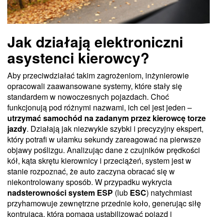
Jak działają elektroniczni
asystenci kierowcy?
Aby przeciwdziałać takim zagrożeniom, inżynierowie
opracowali zaawansowane systemy, które stały się
standardem w nowoczesnych pojazdach. Choć
funkcjonują pod różnymi nazwami, ich cel jest jeden –
utrzymać samochód na zadanym przez kierowcę torze
jazdy
. Działają jak niezwykle szybki i precyzyjny ekspert,
który potrafi w ułamku sekundy zareagować na pierwsze
objawy poślizgu. Analizując dane z czujników prędkości
kół, kąta skrętu kierownicy i przeciążeń, system jest w
stanie rozpoznać, że auto zaczyna obracać się w
niekontrolowany sposób. W przypadku wykrycia
nadsterowności system ESP
(lub
ESC
) natychmiast
przyhamowuje zewnętrzne przednie koło, generując siłę
kontrującą, która pomaga ustabilizować pojazd i