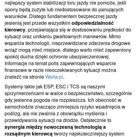
najlepszy system stabilizacji toru jazdy nie pomoże, jeśli
opony będą zużyte lub niedostosowane do panujących
warunków. Dlatego fundamentem bezpiecznej jazdy
jesienią jest przede wszystkim
odpowiedzialność
kierowcy
, przejawiająca się w dostosowaniu prędkości do
sytuacji oraz unikaniu gwałtownych manewrów. Mimo
wsparcia technologii, nieprzewidziane zdarzenia drogowe
wciąż mogą mieć miejsce, dlatego warto mieć zapewniony
spokój ducha dzięki ochronie ubezpieczeniowej.
Informacje na temat polis zapewniających wsparcie
finansowe w razie nieoczekiwanych sytuacji można
znaleźć na stronie
Warta.pl
.
Systemy takie jak ESP, ESC i TCS są naszymi
sprzymierzeńcami w walce o bezpieczeństwo, szczególnie
gdy jesienna pogoda nie rozpieszcza. Ich obecność w
samochodzie znacząco zmniejsza ryzyko wpadnięcia w
poślizg, ale nie zwalnia z obowiązku myślenia i
przewidywania sytuacji na drodze. Ostatecznie to
synergia między nowoczesną technologią a
rozsądnym kierowcą
tworzy najskuteczniejszy system