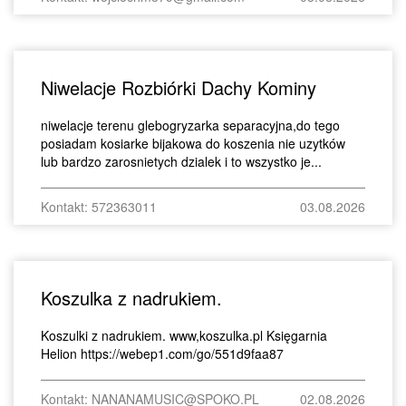
Niwelacje Rozbiórki Dachy Kominy
niwelacje terenu glebogryzarka separacyjna,do tego
posiadam kosiarke bijakowa do koszenia nie uzytków
lub bardzo zarosnietych dzialek i to wszystko je...
Kontakt: 572363011
03.08.2026
Koszulka z nadrukiem.
Koszulki z nadrukiem. www,koszulka.pl Księgarnia
Helion https://webep1.com/go/551d9faa87
Kontakt: NANANAMUSIC@SPOKO.PL
02.08.2026