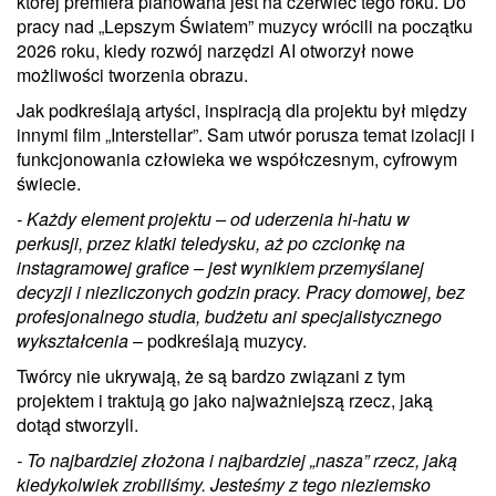
której premiera planowana jest na czerwiec tego roku. Do
pracy nad „Lepszym Światem” muzycy wrócili na początku
2026 roku, kiedy rozwój narzędzi AI otworzył nowe
możliwości tworzenia obrazu.
Jak podkreślają artyści, inspiracją dla projektu był między
innymi film „Interstellar”. Sam utwór porusza temat izolacji i
funkcjonowania człowieka we współczesnym, cyfrowym
świecie.
- Każdy element projektu – od uderzenia hi-hatu w
perkusji, przez klatki teledysku, aż po czcionkę na
instagramowej grafice – jest wynikiem przemyślanej
decyzji i niezliczonych godzin pracy. Pracy domowej, bez
profesjonalnego studia, budżetu ani specjalistycznego
wykształcenia
– podkreślają muzycy.
Twórcy nie ukrywają, że są bardzo związani z tym
projektem i traktują go jako najważniejszą rzecz, jaką
dotąd stworzyli.
- To najbardziej złożona i najbardziej „nasza” rzecz, jaką
kiedykolwiek zrobiliśmy. Jesteśmy z tego nieziemsko