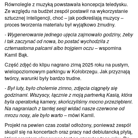
Równolegle z muzyką powstawała koncepcja teledysku.
Ze względu na budżet zespół postawił na wykorzystanie
sztucznej inteligencji, choć – jak podkreślają muzycy –
proces tworzenia materiału był wyjątkowo żmudny.
- Wygenerowanie jednego ujęcia zajmowało godziny, żeby
i tak zaczynać od nowa, bo postać wychodziła z
czternastoma palcami albo trojgiem oczu
– wspomina
Kamil Bąk.
Część zdjęć do klipu nagrano zimą 2025 roku na pustym,
wielopoziomowym parkingu w Kołobrzegu. Jak przyznają
twórcy, warunki były bardzo trudne.
- Był luty, było cholernie zimno, zdjęcia ciągnęły się
godzinami. Wszyscy, łącznie z moją partnerką Kasią, która
była operatorką kamery, skończyliśmy mocno przeziębieni.
Na nagraniach z tamtej sesji widać nasze czerwone od
mrozu nosy, ale było warto
– mówi Kamil.
Projekt na pewien czas został odłożony, ponieważ zespół
skupił się na koncertach oraz pracy nad debiutancką płytą,