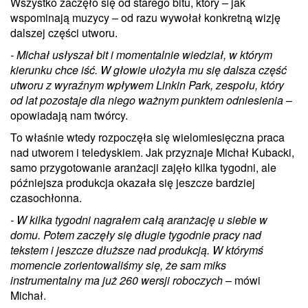
Wszystko zaczęło się od starego bitu, który – jak
wspominają muzycy – od razu wywołał konkretną wizję
dalszej części utworu.
- Michał usłyszał bit i momentalnie wiedział, w którym
kierunku chce iść. W głowie ułożyła mu się dalsza część
utworu z wyraźnym wpływem Linkin Park, zespołu, który
od lat pozostaje dla niego ważnym punktem odniesienia
–
opowiadają nam twórcy.
To właśnie wtedy rozpoczęła się wielomiesięczna praca
nad utworem i teledyskiem. Jak przyznaje Michał Kubacki,
samo przygotowanie aranżacji zajęło kilka tygodni, ale
późniejsza produkcja okazała się jeszcze bardziej
czasochłonna.
- W kilka tygodni nagrałem całą aranżację u siebie w
domu. Potem zaczęły się długie tygodnie pracy nad
tekstem i jeszcze dłuższe nad produkcją. W którymś
momencie zorientowaliśmy się, że sam miks
instrumentalny ma już 260 wersji roboczych
– mówi
Michał.