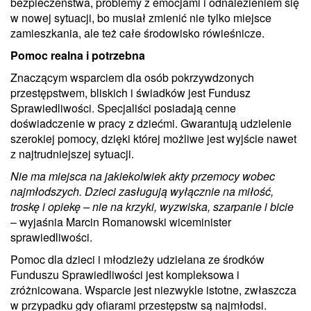
bezpieczeństwa, problemy z emocjami i odnalezieniem się
w nowej sytuacji, bo musiał zmienić nie tylko miejsce
zamieszkania, ale też całe środowisko rówieśnicze.
Pomoc realna i potrzebna
Znaczącym wsparciem dla osób pokrzywdzonych
przestępstwem, bliskich i świadków jest Fundusz
Sprawiedliwości. Specjaliści posiadają cenne
doświadczenie w pracy z dziećmi. Gwarantują udzielenie
szerokiej pomocy, dzięki której możliwe jest wyjście nawet
z najtrudniejszej sytuacji.
Nie ma miejsca na jakiekolwiek akty przemocy wobec
najmłodszych. Dzieci zasługują wyłącznie na miłość,
troskę i opiekę – nie na krzyki, wyzwiska, szarpanie i bicie
– wyjaśnia Marcin Romanowski wiceminister
sprawiedliwości.
Pomoc dla dzieci i młodzieży udzielana ze środków
Funduszu Sprawiedliwości jest kompleksowa i
zróżnicowana. Wsparcie jest niezwykle istotne, zwłaszcza
w przypadku gdy ofiarami przestępstw są najmłodsi.