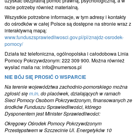
uzyskać bezpłatną pomoc prawną, psychologiczną, a w
razie potrzeby również materialną.
Wszystkie potrzebne informacje, w tym adresy i kontakty
do ośrodków w całej Polsce są dostępne na stronie wraz z
interaktywną mapą:
www.funduszsprawiedliwosci.gov.pl/pl/znajdz-osrodek-
pomocy/
Działa też telefoniczna, ogólnopolska i całodobowa Linia
Pomocy Pokrzywdzonym: 222 309 900. Można również
wysłać maila na: info@numersos.pl
NIE BÓJ SIĘ PROSIĆ O WSPARCIE
Na terenie województwa zachodnio-pomorskiego można
zgłosić się
m.in
. do placówek, działających w ramach
Sieci Pomocy Osobom Pokrzywdzonym, finansowanych ze
środków Funduszu Sprawiedliwości, którego
Dysponentem jest Minister Sprawiedliwości:
Okręgowy Ośrodek Pomocy Pokrzywdzonym
Przestępstwem w Szczecinie Ul. Energetyków 10