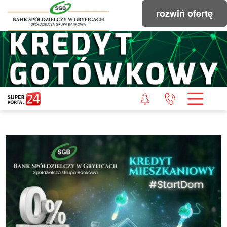
rozwiń ofertę
STRONA GŁÓWNA
POWIAT GRYFICKI
POWIAT ŁOBESKI
POWIAT GOLENIOWSKI
WIADOMOŚCI Z LASU
STUDIO SUPERPORTALU
KONTAKT
REDAKCJA
REGULAMIN