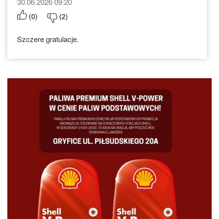
30.06.2026 09:20
(
0
)
(
2
)
Szczere gratulacje.