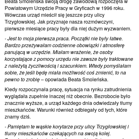
Beata Smoleńska swoją drogę zawodową rozpoczęła w
Powiatowym Urzędzie Pracy w Gryficach w 1996 roku.
Wówczas urząd mieścił się jeszcze przy ulicy
Trzygłowskiej. Jak przyznaje nasza rozmówczyni,
pierwsze miesiące pracy były dla niej dużym wyzwaniem.
- Jest to moja pierwsza praca. Początki nie były łatwe.
Bardzo przeżywałam codzienne obowiązki i atmosferę
panującą w urzędzie. Miałam wrażenie, że osoby
korzystające z pomocy urzędu nie zawsze były traktowane
z należytą życzliwością i szacunkiem. Wtedy pomyślałam
sobie, że jeśli będę miała możliwość coś zmienić, to na
pewno to zrobię
– opowiada Beata Smoleńska.
Kiedy rozpoczynała pracę, sytuacja na rynku zatrudnienia
wyglądała zupełnie inaczej niż obecnie. Bezrobocie było
znacznie wyższe, a urząd każdego dnia odwiedzały tłumy
mieszkańców. Warunki również odbiegały od tych, które
znamy dziś.
- Pamiętam te wąskie korytarze przy ulicy Trzygłowskiej i
tłumy mieszkańców czekających na swoją kolej.