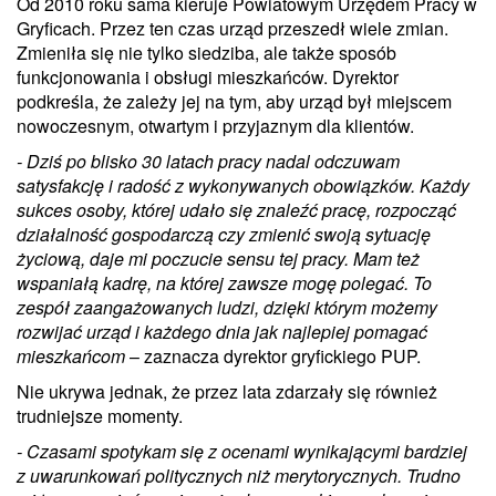
Od 2010 roku sama kieruje Powiatowym Urzędem Pracy w
Gryficach. Przez ten czas urząd przeszedł wiele zmian.
Zmieniła się nie tylko siedziba, ale także sposób
funkcjonowania i obsługi mieszkańców. Dyrektor
podkreśla, że zależy jej na tym, aby urząd był miejscem
nowoczesnym, otwartym i przyjaznym dla klientów.
- Dziś po blisko 30 latach pracy nadal odczuwam
satysfakcję i radość z wykonywanych obowiązków. Każdy
sukces osoby, której udało się znaleźć pracę, rozpocząć
działalność gospodarczą czy zmienić swoją sytuację
życiową, daje mi poczucie sensu tej pracy. Mam też
wspaniałą kadrę, na której zawsze mogę polegać. To
zespół zaangażowanych ludzi, dzięki którym możemy
rozwijać urząd i każdego dnia jak najlepiej pomagać
mieszkańcom
– zaznacza dyrektor gryfickiego PUP.
Nie ukrywa jednak, że przez lata zdarzały się również
trudniejsze momenty.
- Czasami spotykam się z ocenami wynikającymi bardziej
z uwarunkowań politycznych niż merytorycznych. Trudno