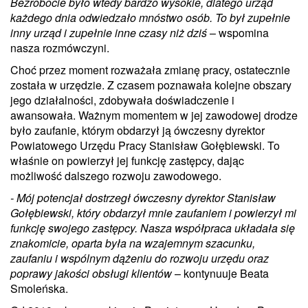
Bezrobocie było wtedy bardzo wysokie, dlatego urząd
każdego dnia odwiedzało mnóstwo osób. To był zupełnie
inny urząd i zupełnie inne czasy niż dziś
– wspomina
nasza rozmówczyni.
Choć przez moment rozważała zmianę pracy, ostatecznie
została w urzędzie. Z czasem poznawała kolejne obszary
jego działalności, zdobywała doświadczenie i
awansowała. Ważnym momentem w jej zawodowej drodze
było zaufanie, którym obdarzył ją ówczesny dyrektor
Powiatowego Urzędu Pracy Stanisław Gołębiewski. To
właśnie on powierzył jej funkcję zastępcy, dając
możliwość dalszego rozwoju zawodowego.
- Mój potencjał dostrzegł ówczesny dyrektor Stanisław
Gołębiewski, który obdarzył mnie zaufaniem i powierzył mi
funkcję swojego zastępcy. Nasza współpraca układała się
znakomicie, oparta była na wzajemnym szacunku,
zaufaniu i wspólnym dążeniu do rozwoju urzędu oraz
poprawy jakości obsługi klientów
– kontynuuje Beata
Smoleńska.