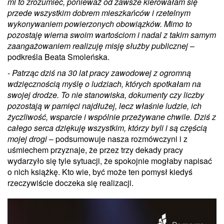
mi to zrozumieć, ponieważ od zawsze kierowałam się
przede wszystkim dobrem mieszkańców i rzetelnym
wykonywaniem powierzonych obowiązków. Mimo to
pozostaję wierna swoim wartościom i nadal z takim samym
zaangażowaniem realizuję misję służby publicznej
–
podkreśla Beata Smoleńska.
- Patrząc dziś na 30 lat pracy zawodowej z ogromną
wdzięcznością myślę o ludziach, których spotkałam na
swojej drodze. To nie stanowiska, dokumenty czy liczby
pozostają w pamięci najdłużej, lecz właśnie ludzie, ich
życzliwość, wsparcie i wspólnie przeżywane chwile. Dziś z
całego serca dziękuję wszystkim, którzy byli i są częścią
mojej drogi
– podsumowuje nasza rozmówczyni i z
uśmiechem przyznaje, że przez trzy dekady pracy
wydarzyło się tyle sytuacji, że spokojnie mogłaby napisać
o nich książkę. Kto wie, być może ten pomysł kiedyś
rzeczywiście doczeka się realizacji.