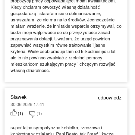
propozycji pracy odpowiadającej moim kwalifikacjom.
Kiedy chciałam otworzyć własną działalność
gospodarczą i starałam się o dofinansowanie,
usłyszałam, że nie ma na to środków. Jednocześnie
miałam wrażenie, że inni takie wsparcie otrzymywali, co
budzi moje wątpliwości co do przejrzystości zasad
przyznawania dotacji. Uważam, że urząd powinien
zapewniać wszystkim równe traktowanie i jasne
kryteria. Wiele osób pracuje tam od kilkudziesięciu lat,
ale to nie powinno zwalniać z rzetelnej pomocy
mieszkańcom szukającym pracy i chcącym rozwijać
własną działalność.
Slawek
odpowiedz
30.06.2026 17:41
(
1
)
(
1
)
super fajna sympatyczna kobietka, rzeczowa i
konkretna w działaniu. Pani Beato, tak 3mać i życzę