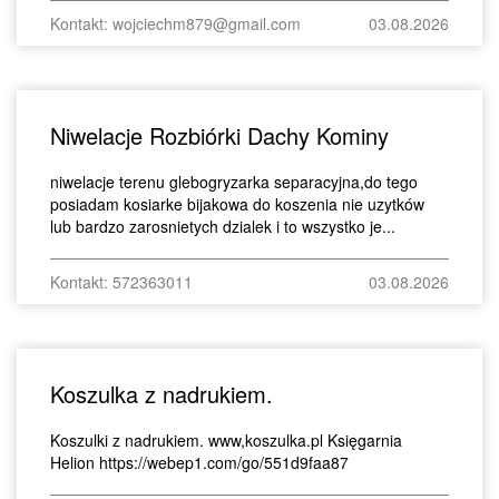
Kontakt: wojciechm879@gmail.com
03.08.2026
Niwelacje Rozbiórki Dachy Kominy
niwelacje terenu glebogryzarka separacyjna,do tego
posiadam kosiarke bijakowa do koszenia nie uzytków
lub bardzo zarosnietych dzialek i to wszystko je...
Kontakt: 572363011
03.08.2026
Koszulka z nadrukiem.
Koszulki z nadrukiem. www,koszulka.pl Księgarnia
Helion https://webep1.com/go/551d9faa87