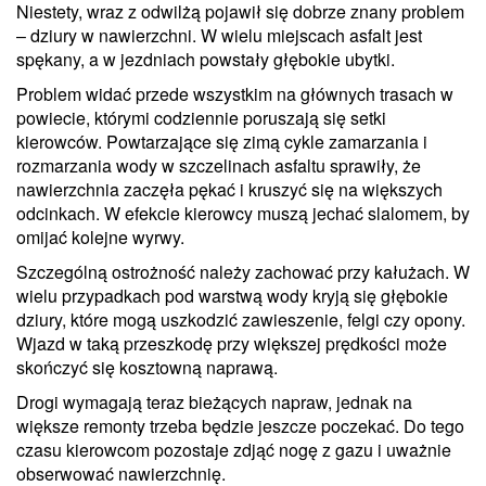
Niestety, wraz z odwilżą pojawił się dobrze znany problem
– dziury w nawierzchni. W wielu miejscach asfalt jest
spękany, a w jezdniach powstały głębokie ubytki.
Problem widać przede wszystkim na głównych trasach w
powiecie, którymi codziennie poruszają się setki
kierowców. Powtarzające się zimą cykle zamarzania i
rozmarzania wody w szczelinach asfaltu sprawiły, że
nawierzchnia zaczęła pękać i kruszyć się na większych
odcinkach. W efekcie kierowcy muszą jechać slalomem, by
omijać kolejne wyrwy.
Szczególną ostrożność należy zachować przy kałużach. W
wielu przypadkach pod warstwą wody kryją się głębokie
dziury, które mogą uszkodzić zawieszenie, felgi czy opony.
Wjazd w taką przeszkodę przy większej prędkości może
skończyć się kosztowną naprawą.
Drogi wymagają teraz bieżących napraw, jednak na
większe remonty trzeba będzie jeszcze poczekać. Do tego
czasu kierowcom pozostaje zdjąć nogę z gazu i uważnie
obserwować nawierzchnię.