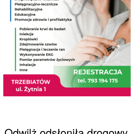
Odwilż odsłoniła drogowy