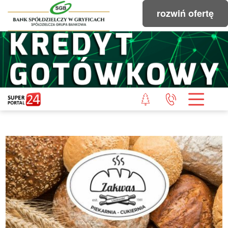
rozwiń ofertę
STRONA GŁÓWNA
POWIAT GRYFICKI
POWIAT ŁOBESKI
POWIAT GOLENIOWSKI
WIADOMOŚCI Z LASU
STUDIO SUPERPORTALU
KONTAKT
REDAKCJA
REGULAMIN