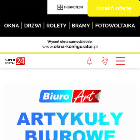
rozwiń ofertę
STRONA GŁÓWNA
POWIAT GRYFICKI
POWIAT ŁOBESKI
POWIAT GOLENIOWSKI
WIADOMOŚCI Z LASU
STUDIO SUPERPORTALU
KONTAKT
REDAKCJA
REGULAMIN