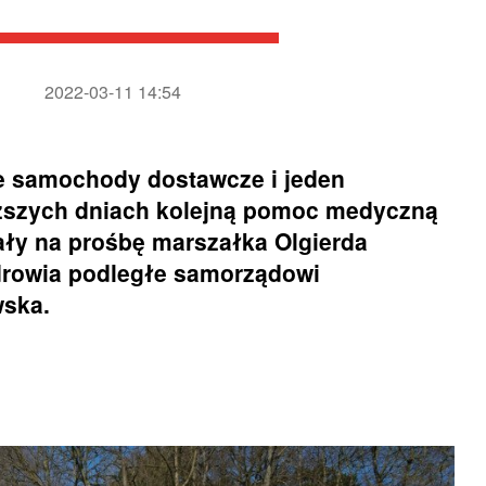
2022-03-11 14:54
e samochody dostawcze i jeden
iższych dniach kolejną pomoc medyczną
ały na prośbę marszałka Olgierda
drowia podległe samorządowi
wska.