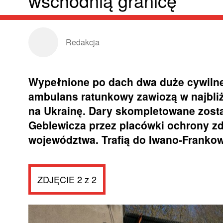
wschodnią granicę
Redakcja
Wypełnione po dach dwa duże cywiln
ambulans ratunkowy zawiozą w najbl
na Ukrainę. Dary skompletowane zost
Geblewicza przez placówki ochrony z
województwa. Trafią do Iwano-Franko
ZDJĘCIE 2 z 2