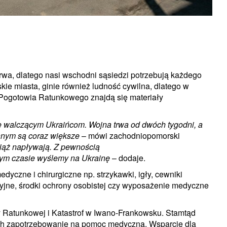
wa, dlatego nasi wschodni sąsiedzi potrzebują każdego
e miasta, ginie również ludność cywilna, dlatego w
Pogotowia Ratunkowego znajdą się materiały
e walczącym Ukraińcom. Wojna trwa od dwóch tygodni, a
nnym są coraz większe
– mówi zachodniopomorski
iąż napływają. Z pewnością
ższym czasie wyślemy na Ukrainę
– dodaje.
yczne i chirurgiczne np. strzykawki, igły, cewniki
kcyjne, środki ochrony osobistej czy wyposażenie medyczne
ny Ratunkowej i Katastrof w Iwano-Frankowsku. Stamtąd
ch zapotrzebowanie na pomoc medyczną. Wsparcie dla