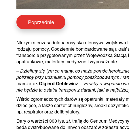
Poprzednie
Niczym nieuzasadniona rosyjska ofensywa wojskowa tr
rodzaju pomocy. Codziennie bombardowane są ukraiński
transporcie przygotowanym przez Wojewódzką Stacją 
opatrunkowe, materiały medyczne i wyposażenie.
–
Dzielimy się tym co mamy, co może pomóc heroiczni
potrzeby przy udzielaniu pomocy poszkodowanym i ra
marszałek
Olgierd Geblewicz
. –
Prośby o wsparcie wc
nie będzie to ostatni transport z darami, jaki w najbli
Wśród zgromadzonych darów są opatrunki, materiały med
dziecięce, a także sprzęt chirurgiczny, środki dezynfe
np. respirator oraz defibrylatory.
Dary o wartości 300 tys. zł. trafią do Centrum Medycy
będą dystrybuowane do innych obszarów zgłaszający