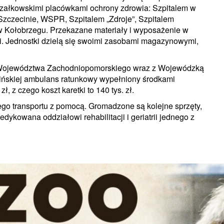
szałkowskimi placówkami ochrony zdrowia: Szpitalem w
zczecinie, WSPR, Szpitalem „Zdroje”, Szpitalem
 Kołobrzegu. Przekazane materiały i wyposażenie w
li. Jednostki dzielą się swoimi zasobami magazynowymi,
d Województwa Zachodniopomorskiego wraz z Wojewódzką
ińskiej ambulans ratunkowy wypełniony środkami
 z czego koszt karetki to 140 tys. zł.
go transportu z pomocą. Gromadzone są kolejne sprzęty,
ykowana oddziałowi rehabilitacji i geriatrii jednego z