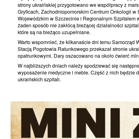
strony ukraińskiej przygotowano we współpracy z mar
Gryficach, Zachodniopomorskim Centrum Onkologii w S
Wojewódzkim w Szczecinie i Regionalnym Szpitalem w
żaden sposób nie zakłócą bieżącej działalności szpita
które są na bieżąco uzupełniane.
Warto wspomnieć, że kilkanaście dni temu Samorzą
Stacją Pogotowia Ratunkowego przekazał stronie ukra
opatrunkowymi. Dary oszacowano na około ćwierć mln zł,
W najbliższych dniach należy spodziewać się następne
wyposażenie medyczne i meble. Część z nich będzie ded
ukraińskich szpitali.