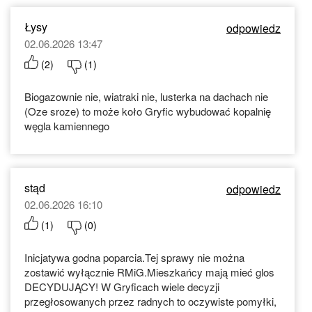
Łysy
odpowiedz
02.06.2026 13:47
(
2
)
(
1
)
Biogazownie nie, wiatraki nie, lusterka na dachach nie
(Oze sroze) to może koło Gryfic wybudować kopalnię
węgla kamiennego
stąd
odpowiedz
02.06.2026 16:10
(
1
)
(
0
)
Inicjatywa godna poparcia.Tej sprawy nie można
zostawić wyłącznie RMiG.Mieszkańcy mają mieć glos
DECYDUJĄCY! W Gryficach wiele decyzji
przegłosowanych przez radnych to oczywiste pomyłki,