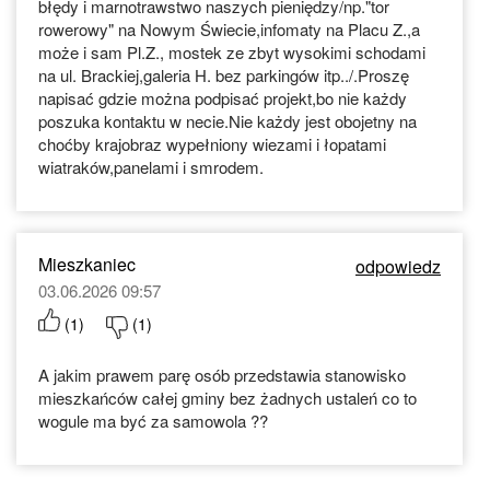
błędy i marnotrawstwo naszych pieniędzy/np."tor
rowerowy" na Nowym Świecie,infomaty na Placu Z.,a
może i sam Pl.Z., mostek ze zbyt wysokimi schodami
na ul. Brackiej,galeria H. bez parkingów itp../.Proszę
napisać gdzie można podpisać projekt,bo nie każdy
poszuka kontaktu w necie.Nie każdy jest obojetny na
choćby krajobraz wypełniony wiezami i łopatami
wiatraków,panelami i smrodem.
Mieszkaniec
odpowiedz
03.06.2026 09:57
(
1
)
(
1
)
A jakim prawem parę osób przedstawia stanowisko
mieszkańców całej gminy bez żadnych ustaleń co to
wogule ma być za samowola ??