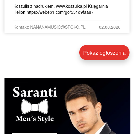
Koszulki z nadrukiem. www,koszulka.pl Księgarnia
Helion https://webep1.com/go/551d9faa87
Kontakt: NANANAMUSIC@SPOKO.PL
02.08.2026
Pokaż ogłoszenia