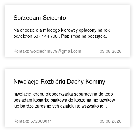
Sprzedam Seicento
Na chodzie dla młodego kierowcy opłacony na rok
oc.telefon 537 144 798 . Pisz smsa na początek...
Kontakt: wojciechm879@gmail.com
03.08.2026
Niwelacje Rozbiórki Dachy Kominy
niwelacje terenu glebogryzarka separacyjna,do tego
posiadam kosiarke bijakowa do koszenia nie uzytków
lub bardzo zarosnietych dzialek i to wszystko je...
Kontakt: 572363011
03.08.2026