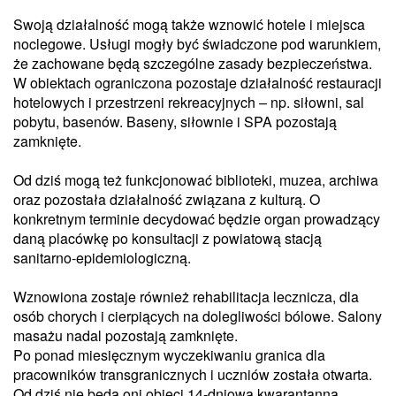
Swoją działalność mogą także wznowić hotele i miejsca
noclegowe. Usługi mogły być świadczone pod warunkiem,
że zachowane będą szczególne zasady bezpieczeństwa.
W obiektach ograniczona pozostaje działalność restauracji
hotelowych i przestrzeni rekreacyjnych – np. siłowni, sal
pobytu, basenów. Baseny, siłownie i SPA pozostają
zamknięte.
Od dziś mogą też funkcjonować biblioteki, muzea, archiwa
oraz pozostała działalność związana z kulturą. O
konkretnym terminie decydować będzie organ prowadzący
daną placówkę po konsultacji z powiatową stacją
sanitarno-epidemiologiczną.
Wznowiona zostaje również rehabilitacja lecznicza, dla
osób chorych i cierpiących na dolegliwości bólowe. Salony
masażu nadal pozostają zamknięte.
Po ponad miesięcznym wyczekiwaniu granica dla
pracowników transgranicznych i uczniów została otwarta.
Od dziś nie będą oni objęci 14-dniową kwarantanną.