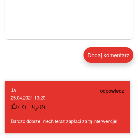
Ja
odpowiedz
25.04.2021 19:20
(
10
)
(
3
)
Bardzo dobrze! niech teraz zapłaci za tą interwencje!