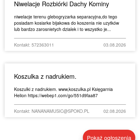
Niwelacje Rozbiórki Dachy Kominy
niwelacje terenu glebogryzarka separacyjna,do tego
posiadam kosiarke bijakowa do koszenia nie uzytków
lub bardzo zarosnietych dzialek i to wszystko je...
Kontakt: 572363011
03.08.2026
Koszulka z nadrukiem.
Koszulki z nadrukiem. www,koszulka.pl Księgarnia
Helion https://webep1.com/go/551d9faa87
Kontakt: NANANAMUSIC@SPOKO.PL
02.08.2026
Pokaż ogłoszenia