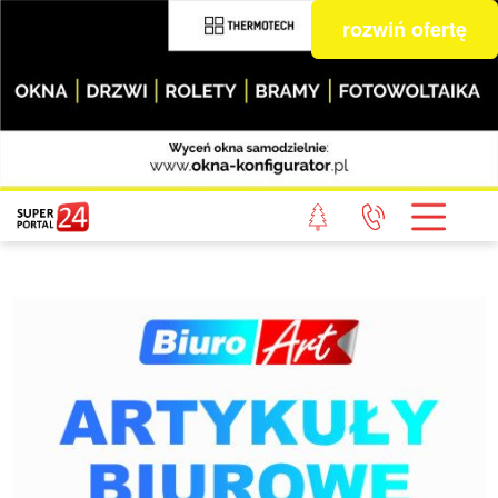
rozwiń ofertę
STRONA GŁÓWNA
POWIAT GRYFICKI
POWIAT ŁOBESKI
POWIAT GOLENIOWSKI
WIADOMOŚCI Z LASU
STUDIO SUPERPORTALU
KONTAKT
REDAKCJA
REGULAMIN