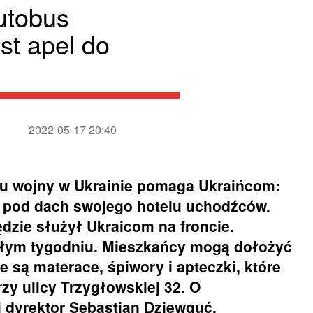
utobus
st apel do
2022-05-17 20:40
ku wojny w Ukrainie pomaga Ukraińcom:
e pod dach swojego hotelu uchodźców.
ędzie służył Ukraicom na froncie.
złym tygodniu. Mieszkańcy mogą dołożyć
e są materace, śpiwory i apteczki, które
zy ulicy Trzygłowskiej 32. O
 dyrektor Sebastian Dziewguć.