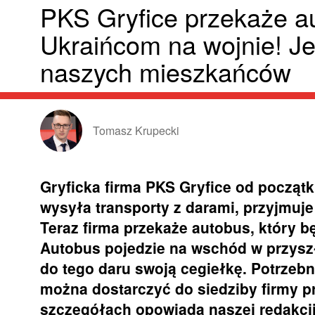
PKS Gryfice przekaże a
Ukraińcom na wojnie! Je
naszych mieszkańców
Tomasz Krupecki
Gryficka firma PKS Gryfice od począt
wysyła transporty z darami, przyjmuj
Teraz firma przekaże autobus, który b
Autobus pojedzie na wschód w przys
do tego daru swoją cegiełkę. Potrzebn
można dostarczyć do siedziby firmy pr
szczegółach opowiada naszej redakcji