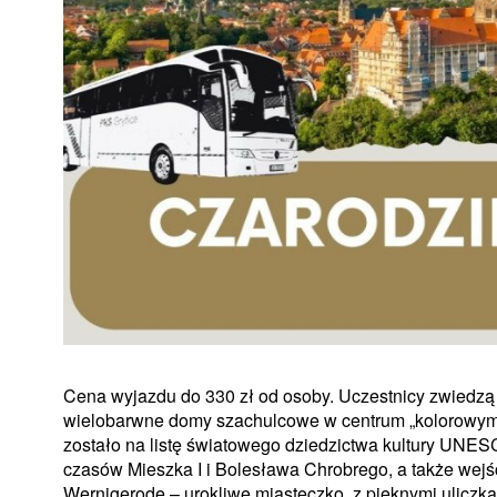
Cena wyjazdu do 330 zł od osoby. Uczestnicy zwiedzą
wielobarwne domy szachulcowe w centrum „kolorowym m
zostało na listę światowego dziedzictwa kultury UNESC
czasów Mieszka I i Bolesława Chrobrego, a także wejśc
Wernigerode – urokliwe miasteczko, z pięknymi ulicz