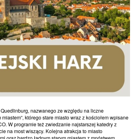
 Quedlinburg, nazwanego ze względu na liczne
iastem”, którego stare miasto wraz z kościołem wpisane
O. W programie też zwiedzanie najstarszej katedry z
ie na most wiszący. Kolejna atrakcja to miasto
kami oraz bardzo ładnym starym miastem z mnóstwem