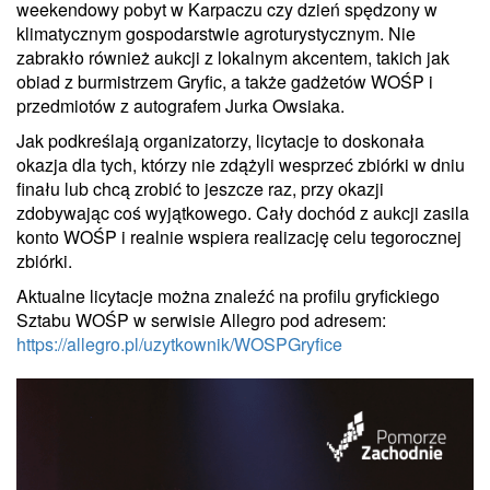
weekendowy pobyt w Karpaczu czy dzień spędzony w
klimatycznym gospodarstwie agroturystycznym. Nie
zabrakło również aukcji z lokalnym akcentem, takich jak
obiad z burmistrzem Gryfic, a także gadżetów WOŚP i
przedmiotów z autografem Jurka Owsiaka.
Jak podkreślają organizatorzy, licytacje to doskonała
okazja dla tych, którzy nie zdążyli wesprzeć zbiórki w dniu
finału lub chcą zrobić to jeszcze raz, przy okazji
zdobywając coś wyjątkowego. Cały dochód z aukcji zasila
konto WOŚP i realnie wspiera realizację celu tegorocznej
zbiórki.
Aktualne licytacje można znaleźć na profilu gryfickiego
Sztabu WOŚP w serwisie Allegro pod adresem:
https://allegro.pl/uzytkownik/WOSPGryfice