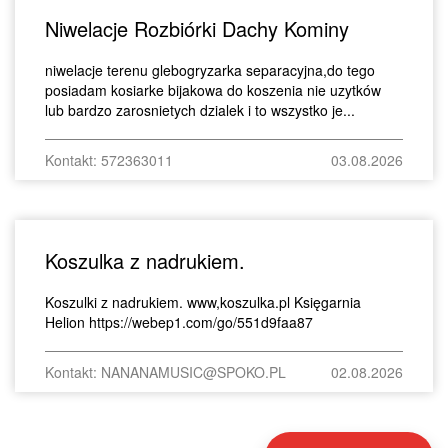
Niwelacje Rozbiórki Dachy Kominy
niwelacje terenu glebogryzarka separacyjna,do tego
posiadam kosiarke bijakowa do koszenia nie uzytków
lub bardzo zarosnietych dzialek i to wszystko je...
Kontakt: 572363011
03.08.2026
Koszulka z nadrukiem.
Koszulki z nadrukiem. www,koszulka.pl Księgarnia
Helion https://webep1.com/go/551d9faa87
Kontakt: NANANAMUSIC@SPOKO.PL
02.08.2026