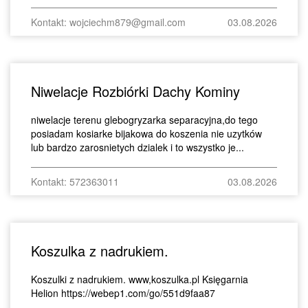
Kontakt: wojciechm879@gmail.com
03.08.2026
Niwelacje Rozbiórki Dachy Kominy
niwelacje terenu glebogryzarka separacyjna,do tego
posiadam kosiarke bijakowa do koszenia nie uzytków
lub bardzo zarosnietych dzialek i to wszystko je...
Kontakt: 572363011
03.08.2026
Koszulka z nadrukiem.
Koszulki z nadrukiem. www,koszulka.pl Księgarnia
Helion https://webep1.com/go/551d9faa87