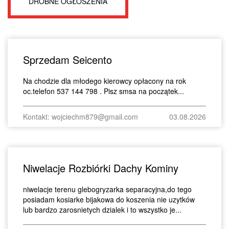
DROBNE OGŁOSZENIA
Sprzedam Seicento
Na chodzie dla młodego kierowcy opłacony na rok
oc.telefon 537 144 798 . Pisz smsa na początek...
Kontakt: wojciechm879@gmail.com
03.08.2026
Niwelacje Rozbiórki Dachy Kominy
niwelacje terenu glebogryzarka separacyjna,do tego
posiadam kosiarke bijakowa do koszenia nie uzytków
lub bardzo zarosnietych dzialek i to wszystko je...