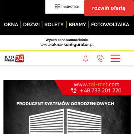
rozwiń ofertę
STRONA GŁÓWNA
POWIAT GRYFICKI
POWIAT ŁOBESKI
POWIAT GOLENIOWSKI
WIADOMOŚCI Z LASU
STUDIO SUPERPORTALU
KONTAKT
REDAKCJA
REGULAMIN