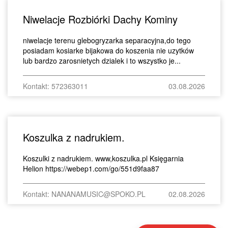
Niwelacje Rozbiórki Dachy Kominy
niwelacje terenu glebogryzarka separacyjna,do tego
posiadam kosiarke bijakowa do koszenia nie uzytków
lub bardzo zarosnietych dzialek i to wszystko je...
Kontakt: 572363011
03.08.2026
Koszulka z nadrukiem.
Koszulki z nadrukiem. www,koszulka.pl Księgarnia
Helion https://webep1.com/go/551d9faa87
Kontakt: NANANAMUSIC@SPOKO.PL
02.08.2026