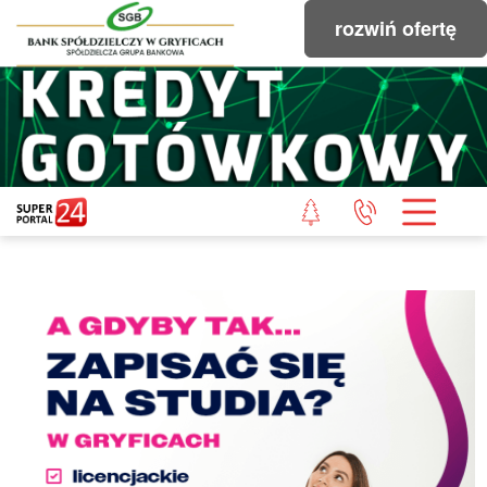
rozwiń ofertę
STRONA GŁÓWNA
POWIAT GRYFICKI
POWIAT ŁOBESKI
POWIAT GOLENIOWSKI
WIADOMOŚCI Z LASU
STUDIO SUPERPORTALU
KONTAKT
REDAKCJA
REGULAMIN