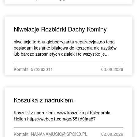
Niwelacje Rozbiórki Dachy Kominy
niwelacje terenu glebogryzarka separacyjna,do tego
posiadam kosiarke bijakowa do koszenia nie uzytków
lub bardzo zarosnietych dzialek i to wszystko je...
Kontakt: 572363011
03.08.2026
Koszulka z nadrukiem.
Koszulki z nadrukiem. www,koszulka.pl Księgarnia
Helion https://webep1.com/go/551d9faa87
Kontakt: NANANAMUSIC@SPOKO.PL
02.08.2026