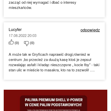
zacząć od niej wymagać i dbać o interesy
mieszkańców.
Lucyfer
odpowiedz
17.08.2022 20:03
(
0
)
(
0
)
A może tak w Gryficach naprawić drogi,również w
centrum ,bo przecież za duużą kasę ktoś je zepsuł
rozwalając asfalt i kładąc nieszczęsne „ kocie łby” - taki
stan ulic w mieście to masakra, kto na to zezwolił ….