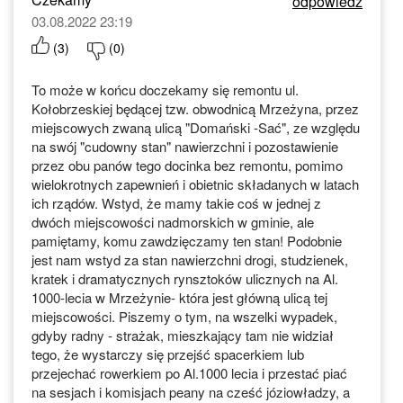
odpowiedz
03.08.2022 23:19
(
3
)
(
0
)
To może w końcu doczekamy się remontu ul.
Kołobrzeskiej będącej tzw. obwodnicą Mrzeżyna, przez
miejscowych zwaną ulicą "Domański -Sać", ze względu
na swój "cudowny stan" nawierzchni i pozostawienie
przez obu panów tego docinka bez remontu, pomimo
wielokrotnych zapewnień i obietnic składanych w latach
ich rządów. Wstyd, że mamy takie coś w jednej z
dwóch miejscowości nadmorskich w gminie, ale
pamiętamy, komu zawdzięczamy ten stan! Podobnie
jest nam wstyd za stan nawierzchni drogi, studzienek,
kratek i dramatycznych rynsztoków ulicznych na Al.
1000-lecia w Mrzeżynie- która jest główną ulicą tej
miejscowości. Piszemy o tym, na wszelki wypadek,
gdyby radny - strażak, mieszkający tam nie widział
tego, że wystarczy się przejść spacerkiem lub
przejechać rowerkiem po Al.1000 lecia i przestać piać
na sesjach i komisjach peany na cześć józiowładzy, a