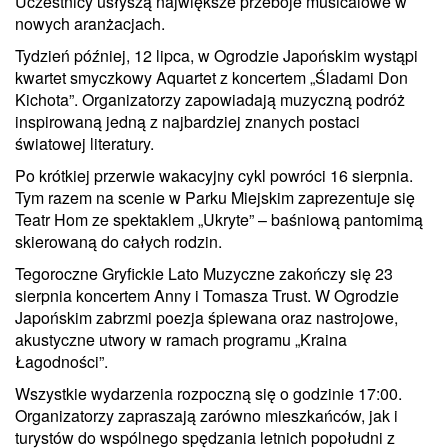
Uczestnicy usłyszą największe przeboje musicalowe w
nowych aranżacjach.
Tydzień później, 12 lipca, w Ogrodzie Japońskim wystąpi
kwartet smyczkowy Aquartet z koncertem „Śladami Don
Kichota”. Organizatorzy zapowiadają muzyczną podróż
inspirowaną jedną z najbardziej znanych postaci
światowej literatury.
Po krótkiej przerwie wakacyjny cykl powróci 16 sierpnia.
Tym razem na scenie w Parku Miejskim zaprezentuje się
Teatr Hom ze spektaklem „Ukryte” – baśniową pantomimą
skierowaną do całych rodzin.
Tegoroczne Gryfickie Lato Muzyczne zakończy się 23
sierpnia koncertem Anny i Tomasza Trust. W Ogrodzie
Japońskim zabrzmi poezja śpiewana oraz nastrojowe,
akustyczne utwory w ramach programu „Kraina
Łagodności”.
Wszystkie wydarzenia rozpoczną się o godzinie 17:00.
Organizatorzy zapraszają zarówno mieszkańców, jak i
turystów do wspólnego spędzania letnich popołudni z