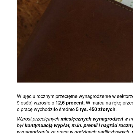
W ujęciu rocznym przeciętne wynagrodzenie w sektorze
9 osób) wzrosło o
12,6 procent.
W marcu na rękę prze
o pracę wychodziło średnio
5 tys. 450 złotych
.
Wzrost przeciętnych
miesięcznych wynagrodzeń
w ma
był
kontynuacją wypłat, m.in. premii i nagród roczn
wynagrodzenia za pracę w godzinach nadliczbowych,