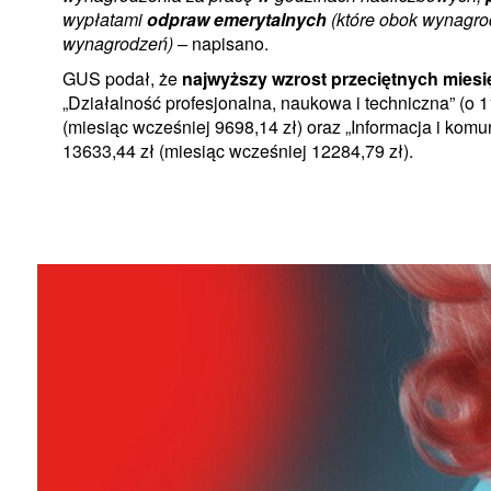
wypłatami
odpraw emerytalnych
(które obok wynagro
wynagrodzeń) –
napisano.
GUS podał, że
najwyższy wzrost przeciętnych mies
„Działalność profesjonalna, naukowa i techniczna” (o 
(miesiąc wcześniej 9698,14 zł) oraz „Informacja i komu
13633,44 zł (miesiąc wcześniej 12284,79 zł).