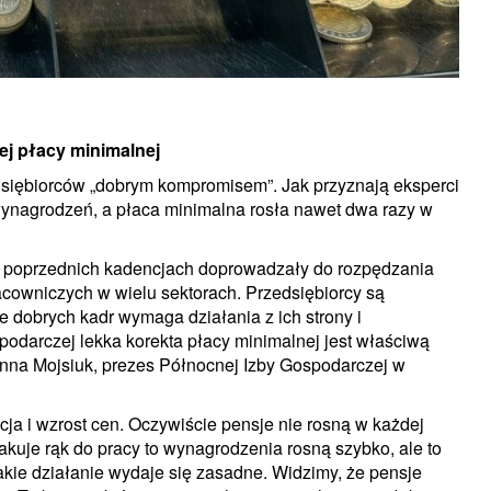
ej płacy minimalnej
siębiorców „dobrym kompromisem”. Jak przyznają eksperci
 wynagrodzeń, a płaca minimalna rosła nawet dwa razy w
w poprzednich kadencjach doprowadzały do rozpędzania
acowniczych w wielu sektorach. Przedsiębiorcy są
 dobrych kadr wymaga działania z ich strony i
podarczej lekka korekta płacy minimalnej jest właściwą
anna Mojsiuk, prezes Północnej Izby Gospodarczej w
acja i wzrost cen. Oczywiście pensje nie rosną w każdej
akuje rąk do pracy to wynagrodzenia rosną szybko, ale to
takie działanie wydaje się zasadne. Widzimy, że pensje