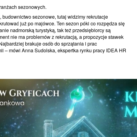
branżach sezonowych.
ce, budownictwo sezonowe, tutaj widzimy rekrutacje
ekrutować już po majówce. Ten sezon póki co rozpędza się
anie nadmorską turystyką, tak też przedsiębiorcy są
ent nie ma problemów z rekrutacją, a propozycje stawek
jbardziej brakuje osób do sprzątania i prac
ii – mówi Anna Sudolska, ekspertka rynku pracy IDEA HR