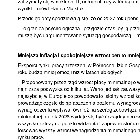
zatrzymały się w sektorze IT, usługach czy w transporc
wyniki – mówi Hanna Mojsiuk.
Przedsiębiorcy spodziewają się, że od 2027 roku pensje
- To granica psychologiczna i przyjdzie czas, by ją prz
muszą być uargumentowane sytuacją gospodarczą – 
Mniejsza inflacja i spokojniejszy wzrost cen to mni
Eksperci rynku pracy zrzeszeni w Północnej Izbie Gos
roku budzą mniej emocji niż w latach ubiegłych.
- Proponowany przez rząd wzrost płacy minimalnej o war
najniższa podwyżką od kilku lat. Warto jednak zauważy
najszybciej w Europie co powodowało istotny wzrost k
prowadząc często do spłaszczenia poziomu wynagrodz
wynagrodzenia wpływa również na szereg zobowiązań
minimalnej na rok 2026 wydaje się być rozsądnym roz
wszystko zależy od punktu widzenia i zapewne storna 
forsować wyższy wzrost wynagrodzenia minimalnego na 
rynku pracy.