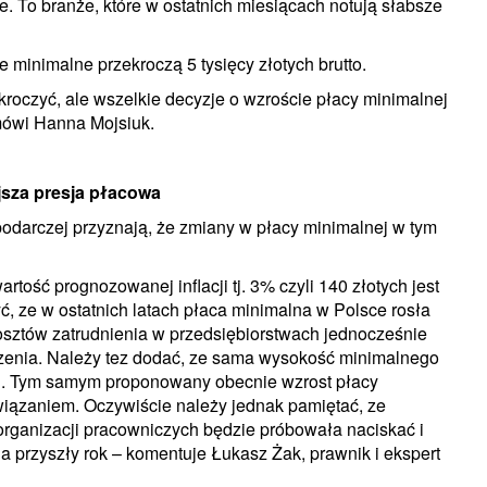
ie. To branże, które w ostatnich miesiącach notują słabsze
 minimalne przekroczą 5 tysięcy złotych brutto.
ekroczyć, ale wszelkie decyzje o wzroście płacy minimalnej
mówi Hanna Mojsiuk.
ejsza presja płacowa
podarczej przyznają, że zmiany w płacy minimalnej w tym
tość prognozowanej inflacji tj. 3% czyli 140 złotych jest
ć, ze w ostatnich latach płaca minimalna w Polsce rosła
osztów zatrudnienia w przedsiębiorstwach jednocześnie
enia. Należy tez dodać, ze sama wysokość minimalnego
. Tym samym proponowany obecnie wzrost płacy
wiązaniem. Oczywiście należy jednak pamiętać, ze
organizacji pracowniczych będzie próbowała naciskać i
przyszły rok – komentuje Łukasz Żak, prawnik i ekspert