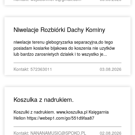
Niwelacje Rozbiórki Dachy Kominy
niwelacje terenu glebogryzarka separacyjna,do tego
posiadam kosiarke bijakowa do koszenia nie uzytków
lub bardzo zarosnietych dzialek i to wszystko je...
Kontakt: 572363011
03.08.2026
Koszulka z nadrukiem.
Koszulki z nadrukiem. www,koszulka.pl Księgarnia
Helion https://webep1.com/go/551d9faa87
Kontakt: NANANAMUSIC@SPOKO.PL
02.08.2026