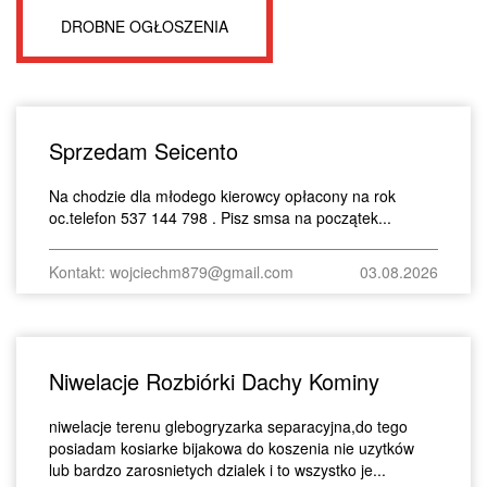
DROBNE OGŁOSZENIA
Sprzedam Seicento
Na chodzie dla młodego kierowcy opłacony na rok
oc.telefon 537 144 798 . Pisz smsa na początek...
Kontakt: wojciechm879@gmail.com
03.08.2026
Niwelacje Rozbiórki Dachy Kominy
niwelacje terenu glebogryzarka separacyjna,do tego
posiadam kosiarke bijakowa do koszenia nie uzytków
lub bardzo zarosnietych dzialek i to wszystko je...