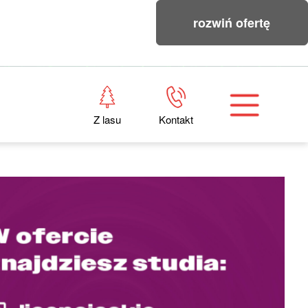
rozwiń ofertę
Z lasu
Kontakt