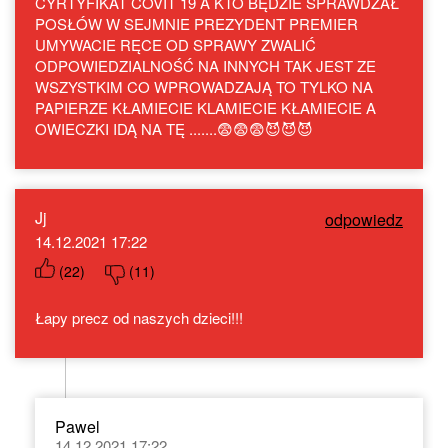
CYRTYFIKAT COVIT 19 A KTO BĘDZIE SPRAWDZAŁ
POSŁÓW W SEJMNIE PREZYDENT PREMIER
UMYWACIE RĘCE OD SPRAWY ZWALIĆ
ODPOWIEDZIALNOŚĆ NA INNYCH TAK JEST ZE
WSZYSTKIM CO WPROWADZAJĄ TO TYLKO NA
PAPIERZE KŁAMIECIE KLAMIECIE KŁAMIECIE A
OWIECZKI IDĄ NA TĘ .......😨😨😨😈😈😈
Jj
odpowiedz
14.12.2021 17:22
(
22
)
(
11
)
Łapy precz od naszych dzieci!!!
Pawel
14.12.2021 17:22