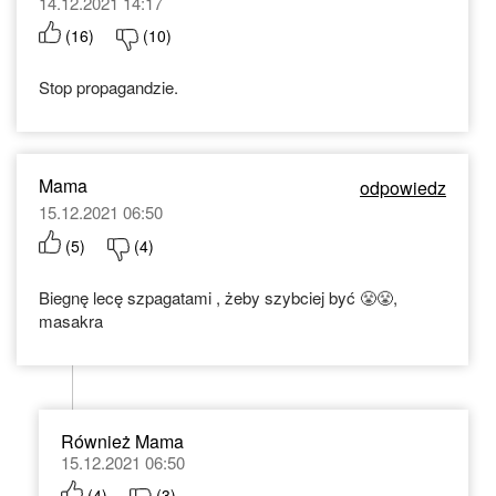
14.12.2021 14:17
(
16
)
(
10
)
Stop propagandzie.
Mama
odpowiedz
15.12.2021 06:50
(
5
)
(
4
)
Biegnę lecę szpagatami , żeby szybciej być 😤😤,
masakra
Również Mama
15.12.2021 06:50
(
4
)
(
3
)