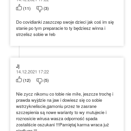
(
11
)
(
3
)
Do covidianki zaszczep swoje dzieci jak coś im się
stanie po tym preparacie to ty będziesz winna i
strzelisz sobie w łeb
Jj
14.12.2021 17:22
(
12
)
(
5
)
Nie zycz nikomu co tobie nie miłe, jeszcze trochę i
prawda wyjdzie na jaw i dowiesz się co sobie
wstrzykneliscie,gamoniu przez te zasrane
szczepienia są nowe warianty to wy mutujecie i
roznosicie wirusa wasza odporność spada
zostaliście oszukani !!!Pamiętaj karma wraca już
niedługo !!!