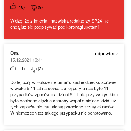
(
18
)
(
9
)
Widzę, że z imienia i nazwiska redaktorzy SP24 nie
chcą już się podpisywać pod koronagłupotami.
Osa
odpowiedz
15.12.2021 13:41
(
11
)
(
2
)
Do tej pory w Polsce nie umarło żadne dziecko zdrowe
w wieku 5-11 lat na covid. Do tej pory u nas było 11
przypadków zgonów dla dzieci 5-11 ale przy wszystkich
było dopisane ciężkie choroby współistniejące, dziś już
tych zapisów nie ma, ale są porobione zrzuty ekranów.
W niemczech tez takiego przypadku nie odnotowano.