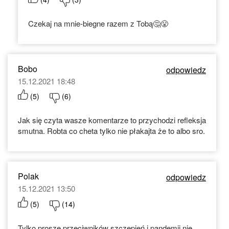
Czekaj na mnie-biegne razem z Tobą🤔😤
Bobo
odpowiedz
15.12.2021 18:48
(
5
)
(
6
)
Jak się czyta wasze komentarze to przychodzi refleksja
smutna. Robta co cheta tylko nie płakajta że to albo sro.
Polak
odpowiedz
15.12.2021 13:50
(
5
)
(
14
)
Tylko proszę przeciwników szczepień i pandemii nie