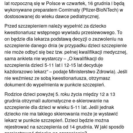
lat rozpoczną się w Polsce w czwartek, 16 grudnia i będą
wykonywane preparatem Comirnaty (Pfizer-BioNTech) w
dostosowanej do wieku dawce pediatrycznej.
Przed szczepieniem należy wypełnić za dziecko
kwestionariusz wstępnego wywiadu przesiewowego. To
on będzie dla lekarza podstawą decyzji o zezwoleniu na
szczepienie danego dnia (w przypadku dzieci szczepienie
nie może odbyć się bez tzw. pełnej kwalifikacji medycznej,
sama ankieta nie wystarczy – „O kwalifikacji do
szczepienia dzieci 5-11 lat i 12-15 lat decyduje
każdorazowo lekarz” – podaje Ministerstwo Zdrowia). Jeśli
nie weźmiesz ze sobą kwestionariusza, otrzymasz
dokument do wypełnienia w punkcie szczepień.
Rodzice dzieci powyżej 5. roku życia między 12 a 13
grudnia otrzymali automatyczne e-skierowanie na
szczepienie dla dzieci w wieku 5-11 lat. Jeśli jednak
dziecko nie ma takiego skierowania może je wystawić
lekarz w punkcie szczepień. Dzieci będzie można
rejestrować na szczepienia od 14 grudnia. W jaki sposób