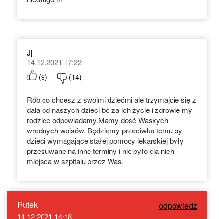
Jj
14.12.2021 17:22
(
9
)
(
14
)
Rób co chcesz z swoimi dziećmi ale trzymajcie się z
dala od naszych dzieci bo za ich życie i zdrowie my
rodzice odpowiadamy.Mamy dość Wasxych
wrednych wpisów. Będziemy przeciwko temu by
dzieci wymagające stałej pomocy lekarskiej były
przesuwane na inne terminy i nie było dla nich
miejsca w szpitalu przez Was.
Rutek
odpowiedz
14.12.2021 14:18