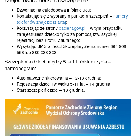
zarejestrować dziecko na szczepienie?
Dzwoniąc na całodobową infolinię 989;
Kontaktując się z wybranym punktem szczepień –
numery
telefonów znajdziesz tutaj
;
Korzystając ze strony
pacjent.gov.pl
– w tym przypadku
zarejestrujesz dziecko tylko za pomocą tzw. szybkiej
rejestracji bez Profilu Zaufanego;
Wysyłając SMS o treści SzczepimySie na numer 664 908
556 lub 880 333 333
Szczepienia dzieci między 5. a 11. rokiem życia –
harmonogram:
Automatyczne skierowania – 12-13 grudnia;
Rejestracja dzieci i w wieku 5-11 lat – 14 grudnia;
Start szczepień dzieci – 16 grudnia.