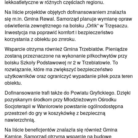
lekkoatletyczne w różnych częściach regionu.
Na liście projektów objętych dofinansowaniem znalazła
się m.in. Gmina Rewal. Samorząd planuje wymianę opraw
oświetlenia zewnętrznego na boisku „Orlik” w Trzęsaczu.
Inwestycja ma poprawić komfort i bezpieczeństwo
korzystania z obiektu po zmroku.
Wsparcie otrzyma również Gmina Trzebiatów. Pieniądze
zostaną przeznaczone na wykonanie piłkochwytów przy
boisku Szkoły Podstawowej nr 2 w Trzebiatowie. To
rozwiązanie, które ma zwiększyć bezpieczeństwo
użytkowników oraz ograniczyć wypadanie piłek poza teren
obiektu.
Dofinansowanie trafi także do Powiatu Gryfickiego. Dzięki
pozyskanym środkom przy Młodzieżowym Ośrodku
Socjoterapii w Waniorowie powstanie ogólnodostępna
przestrzeń do gry w koszykówkę z bezpieczną
nawierzchnią.
Na liście beneficjentów znalazła się również Gmina
Karnice. Samorząd otrzyma wsparcie na budowę