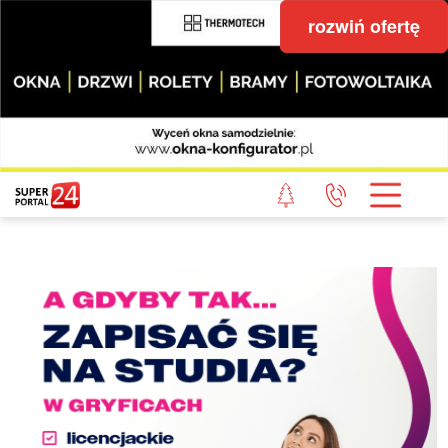
rozwiń ofertę
STRONA GŁÓWNA
POWIAT GRYFICKI
POWIAT ŁOBESKI
POWIAT GOLENIOWSKI
WIADOMOŚCI Z LASU
STUDIO SUPERPORTALU
KONTAKT
REDAKCJA
REGULAMIN