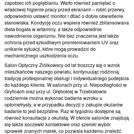
zapobiec ich pogłębianiu. Warto również pamiętać o
właściwej higienie pracy przed ekranami – robić przerwy,
odpowiednio ustawić monitor i dbać o dobre oświetlenie
stanowiska. Kondycję oczu wspiera również zbilansowana
dieta bogata w witaminy, a także odpowiednie
nawodnienie organizmu. Nie bez znaczenia jest także
ochrona przed szkodliwym promieniowaniem UV oraz
unikanie sytuacji, które mogą prowadzić do
mechanicznego uszkodzenia oczu.
Salon Optyczny Ziółkowscy od lat troszczy się o wzrok
mieszkańców naszego powiatu, kontynuując rodzinną
tradycję profesjonalnej obsługi i indywidualnego podejścia
do każdego klienta. W salonach przy ul. Niepodległości w
Gryficach oraz przy ul. Głębokiej w Trzebiatowie
codziennie można wykonać badanie wzroku u
optometrysty, a w przypadku decyzji o zakupie okularów
badanie to jest bezpłatne. Raz w tygodniu dostępne są
również konsultacje z okulistą. W ofercie salonów znajdują
się także soczewki kontaktowe oraz szeroki wybór
oprawek znanych marek, co pozwala każdemu znaleźć