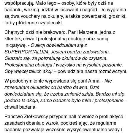
współpracują. Mało tego – osoby, które były dziś na
badaniu, wezmą udział w losowaniu nagród. Do wygrania
są dwa vouchery na okulary, a także powerbanki, głośniki,
torby płócienne czy plecaki.
Chętnych dziś nie brakowało. Pani Marzena, jedna z
klientek, chwali profesjonalną obsługę oraz samą
inicjatywę.
- O akcji dowiedziałam się z
SUPERPORTALU24. Jestem bardzo zadowolona.
Okazało się, że potrzebuję okularów do czytania.
Profesjonalna obsługa i wszystko na wysokim poziomie.
Oby więcej takich akcji
– powiedziała nasza rozmówczyni.
W podobnym tonie wypowiada się pani Anna.
- Nie
zmieniałam okularów od bardzo dawna. Dziś
dowiedziałam się, że trzeba zmienić szkła. Bardzo mi się
podoba ta akcja, samo badanie było miłe i profesjonalne
–
chwali badana.
Państwo Ziółkowscy przypominali również o profilaktyce i
zasadach dbania o wzrok, podkreślając, że regularne
badania pozwalają wcześnie wykryć ewentualne wady i