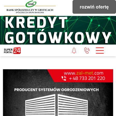
rozwiń ofertę
STRONA GŁÓWNA
POWIAT GRYFICKI
POWIAT ŁOBESKI
POWIAT GOLENIOWSKI
WIADOMOŚCI Z LASU
STUDIO SUPERPORTALU
KONTAKT
REDAKCJA
REGULAMIN