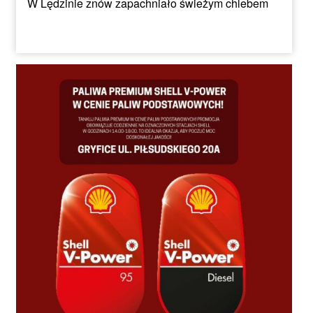
W Lędzinie znów zapachniało świeżym chlebem