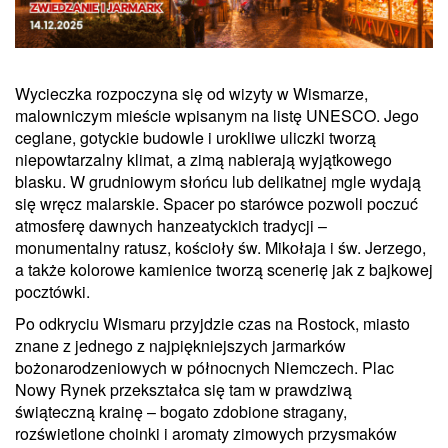
Wycieczka rozpoczyna się od wizyty w Wismarze,
malowniczym mieście wpisanym na listę UNESCO. Jego
ceglane, gotyckie budowle i urokliwe uliczki tworzą
niepowtarzalny klimat, a zimą nabierają wyjątkowego
blasku. W grudniowym słońcu lub delikatnej mgle wydają
się wręcz malarskie. Spacer po starówce pozwoli poczuć
atmosferę dawnych hanzeatyckich tradycji –
monumentalny ratusz, kościoły św. Mikołaja i św. Jerzego,
a także kolorowe kamienice tworzą scenerię jak z bajkowej
pocztówki.
Po odkryciu Wismaru przyjdzie czas na Rostock, miasto
znane z jednego z najpiękniejszych jarmarków
bożonarodzeniowych w północnych Niemczech. Plac
Nowy Rynek przekształca się tam w prawdziwą
świąteczną krainę – bogato zdobione stragany,
rozświetlone choinki i aromaty zimowych przysmaków