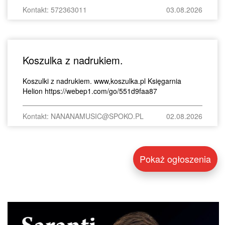
Kontakt: 572363011
03.08.2026
Koszulka z nadrukiem.
Koszulki z nadrukiem. www,koszulka.pl Księgarnia
Helion https://webep1.com/go/551d9faa87
Kontakt: NANANAMUSIC@SPOKO.PL
02.08.2026
Pokaż ogłoszenia