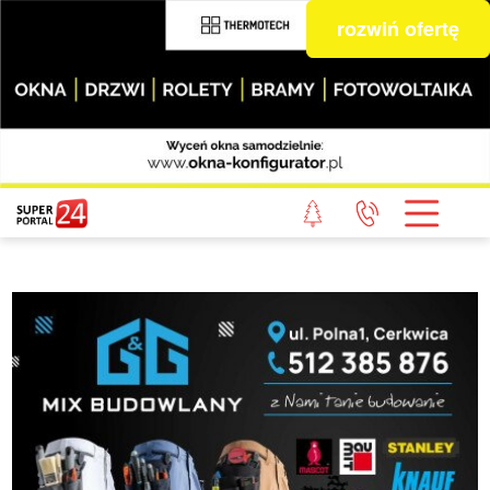
rozwiń ofertę
STRONA GŁÓWNA
POWIAT GRYFICKI
POWIAT ŁOBESKI
POWIAT GOLENIOWSKI
WIADOMOŚCI Z LASU
STUDIO SUPERPORTALU
KONTAKT
REDAKCJA
REGULAMIN