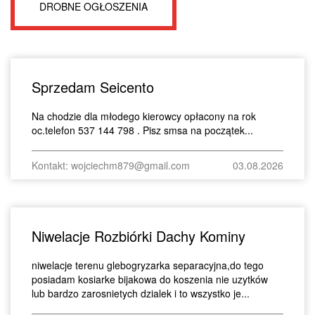
DROBNE OGŁOSZENIA
Sprzedam Seicento
Na chodzie dla młodego kierowcy opłacony na rok
oc.telefon 537 144 798 . Pisz smsa na początek...
Kontakt: wojciechm879@gmail.com
03.08.2026
Niwelacje Rozbiórki Dachy Kominy
niwelacje terenu glebogryzarka separacyjna,do tego
posiadam kosiarke bijakowa do koszenia nie uzytków
lub bardzo zarosnietych dzialek i to wszystko je...