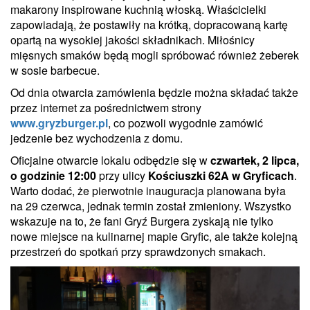
makarony inspirowane kuchnią włoską. Właścicielki
zapowiadają, że postawiły na krótką, dopracowaną kartę
opartą na wysokiej jakości składnikach. Miłośnicy
mięsnych smaków będą mogli spróbować również żeberek
w sosie barbecue.
Od dnia otwarcia zamówienia będzie można składać także
przez internet za pośrednictwem strony
www.gryzburger.pl
, co pozwoli wygodnie zamówić
jedzenie bez wychodzenia z domu.
Oficjalne otwarcie lokalu odbędzie się w
czwartek, 2 lipca,
o godzinie 12:00
przy ulicy
Kościuszki 62A w Gryficach
.
Warto dodać, że pierwotnie inauguracja planowana była
na 29 czerwca, jednak termin został zmieniony. Wszystko
wskazuje na to, że fani Gryź Burgera zyskają nie tylko
nowe miejsce na kulinarnej mapie Gryfic, ale także kolejną
przestrzeń do spotkań przy sprawdzonych smakach.