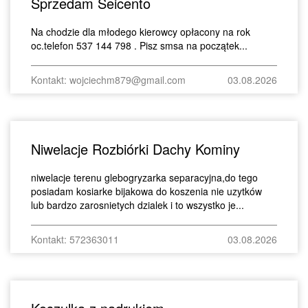
Sprzedam Seicento
Na chodzie dla młodego kierowcy opłacony na rok
oc.telefon 537 144 798 . Pisz smsa na początek...
Kontakt: wojciechm879@gmail.com
03.08.2026
Niwelacje Rozbiórki Dachy Kominy
niwelacje terenu glebogryzarka separacyjna,do tego
posiadam kosiarke bijakowa do koszenia nie uzytków
lub bardzo zarosnietych dzialek i to wszystko je...
Kontakt: 572363011
03.08.2026