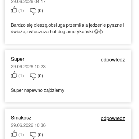
29.06.2026 04:17
(
1
)
(
0
)
Bardzo się cieszę,obsługa przemiła a jedzenie pyszne i
świeże,zwłaszcza hot-dog amerykański 😋👍
Super
odpowiedz
29.06.2026 10:23
(
1
)
(
0
)
Super napewno zajdziemy
Smakosz
odpowiedz
29.06.2026 10:36
(
1
)
(
0
)