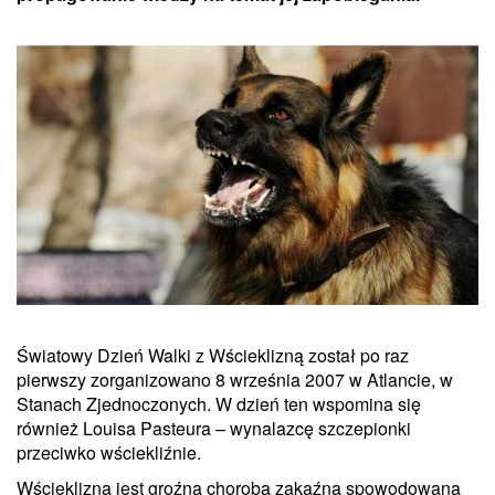
Światowy Dzień Walki z Wścieklizną został po raz
pierwszy zorganizowano 8 września 2007 w Atlancie, w
Stanach Zjednoczonych. W dzień ten wspomina się
również Louisa Pasteura – wynalazcę szczepionki
przeciwko wściekliźnie.
Wścieklizna jest groźną chorobą zakaźną spowodowaną