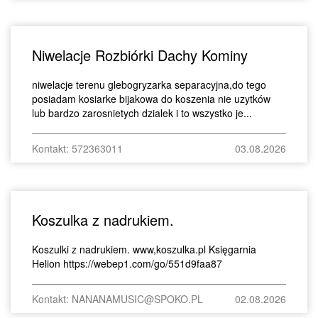
Niwelacje Rozbiórki Dachy Kominy
niwelacje terenu glebogryzarka separacyjna,do tego
posiadam kosiarke bijakowa do koszenia nie uzytków
lub bardzo zarosnietych dzialek i to wszystko je...
Kontakt: 572363011
03.08.2026
Koszulka z nadrukiem.
Koszulki z nadrukiem. www,koszulka.pl Księgarnia
Helion https://webep1.com/go/551d9faa87
Kontakt: NANANAMUSIC@SPOKO.PL
02.08.2026