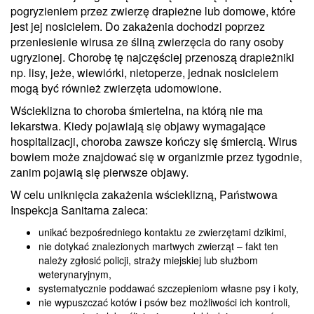
pogryzieniem przez zwierzę drapieżne lub domowe, które
jest jej nosicielem. Do zakażenia dochodzi poprzez
przeniesienie wirusa ze śliną zwierzęcia do rany osoby
ugryzionej. Chorobę tę najczęściej przenoszą drapieżniki
np. lisy, jeże, wiewiórki, nietoperze, jednak nosicielem
mogą być również zwierzęta udomowione.
Wścieklizna to choroba śmiertelna, na którą nie ma
lekarstwa. Kiedy pojawiają się objawy wymagające
hospitalizacji, choroba zawsze kończy się śmiercią. Wirus
bowiem może znajdować się w organizmie przez tygodnie,
zanim pojawią się pierwsze objawy.
W celu uniknięcia zakażenia wścieklizną, Państwowa
Inspekcja Sanitarna zaleca:
unikać bezpośredniego kontaktu ze zwierzętami dzikimi,
nie dotykać znalezionych martwych zwierząt – fakt ten
należy zgłosić policji, straży miejskiej lub służbom
weterynaryjnym,
systematycznie poddawać szczepieniom własne psy i koty,
nie wypuszczać kotów i psów bez możliwości ich kontroli,