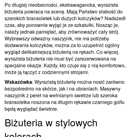
Po długiej nieobecności, ekstrawagancka, wyrazista
biżuteria powraca na scenę. Mają Państwo słabość do
szerokich bransoletek lub dużych kolczyków? Nadszedł
czas, aby ponownie wyjąć je ze szkatułki. Nosząc je,
należy jednak pamiętać, aby zrównoważyć cały strój.
Wybrawszy odważny naszyjnik, nie ma potrzeby
dodawania kolczyków, można za to uzupełnić ogólny
wygląd delikatniejszą biżuterią na rękach. Co więcej,
wyrazista biżuteria nie musi być zarezerwowana na
specjalne okazje. Każdy, kto czuje się z nią komfortowo,
może ją łączyć z codziennymi strojami.
Wskazówka
: Wyrazistą biżuterię można nosić zarówno
bezpośrednio na skórze, jak i na ubraniach. Masywny
naszyjnik z pereł na wełnianym swetrze lub szeroka
bransoletka noszona na długim rękawie czarnego golfu
będą wyglądać świetnie.
Biżuteria w stylowych
kolorach