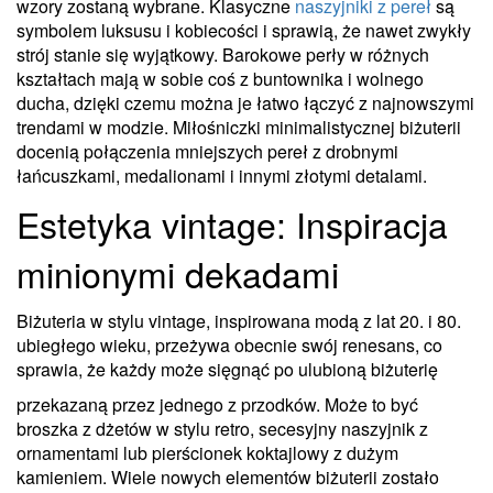
wzory zostaną wybrane. Klasyczne
naszyjniki z pereł
są
symbolem luksusu i kobiecości i sprawią, że nawet zwykły
strój stanie się wyjątkowy. Barokowe perły w różnych
kształtach mają w sobie coś z buntownika i wolnego
ducha, dzięki czemu można je łatwo łączyć z najnowszymi
trendami w modzie. Miłośniczki minimalistycznej biżuterii
docenią połączenia mniejszych pereł z drobnymi
łańcuszkami, medalionami i innymi złotymi detalami.
Estetyka vintage: Inspiracja
minionymi dekadami
Biżuteria w stylu vintage, inspirowana modą z lat 20. i 80.
ubiegłego wieku, przeżywa obecnie swój renesans, co
sprawia, że każdy może sięgnąć po ulubioną biżuterię
przekazaną przez jednego z przodków. Może to być
broszka z dżetów w stylu retro, secesyjny naszyjnik z
ornamentami lub pierścionek koktajlowy z dużym
kamieniem. Wiele nowych elementów biżuterii zostało