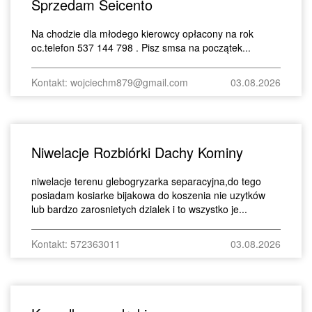
Sprzedam Seicento
Na chodzie dla młodego kierowcy opłacony na rok
oc.telefon 537 144 798 . Pisz smsa na początek...
Kontakt: wojciechm879@gmail.com
03.08.2026
Niwelacje Rozbiórki Dachy Kominy
niwelacje terenu glebogryzarka separacyjna,do tego
posiadam kosiarke bijakowa do koszenia nie uzytków
lub bardzo zarosnietych dzialek i to wszystko je...
Kontakt: 572363011
03.08.2026