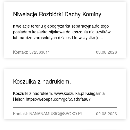
Niwelacje Rozbiórki Dachy Kominy
niwelacje terenu glebogryzarka separacyjna,do tego
posiadam kosiarke bijakowa do koszenia nie uzytków
lub bardzo zarosnietych dzialek i to wszystko je...
Kontakt: 572363011
03.08.2026
Koszulka z nadrukiem.
Koszulki z nadrukiem. www,koszulka.pl Księgarnia
Helion https://webep1.com/go/551d9faa87
Kontakt: NANANAMUSIC@SPOKO.PL
02.08.2026