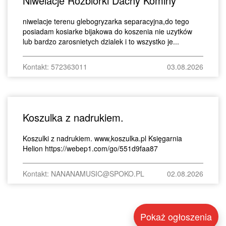
Niwelacje Rozbiórki Dachy Kominy
niwelacje terenu glebogryzarka separacyjna,do tego
posiadam kosiarke bijakowa do koszenia nie uzytków
lub bardzo zarosnietych dzialek i to wszystko je...
Kontakt: 572363011
03.08.2026
Koszulka z nadrukiem.
Koszulki z nadrukiem. www,koszulka.pl Księgarnia
Helion https://webep1.com/go/551d9faa87
Kontakt: NANANAMUSIC@SPOKO.PL
02.08.2026
Pokaż ogłoszenia