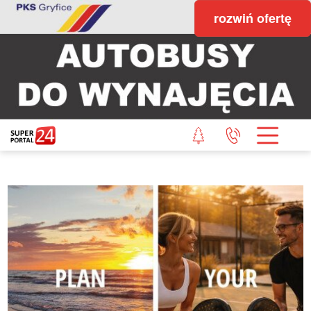
rozwiń ofertę
STRONA GŁÓWNA
POWIAT GRYFICKI
POWIAT ŁOBESKI
POWIAT GOLENIOWSKI
WIADOMOŚCI Z LASU
STUDIO SUPERPORTALU
KONTAKT
REDAKCJA
REGULAMIN