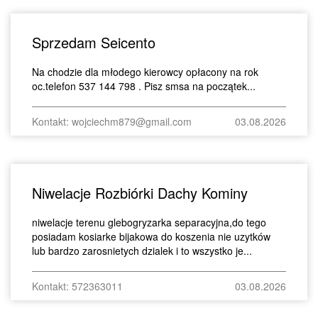
Sprzedam Seicento
Na chodzie dla młodego kierowcy opłacony na rok
oc.telefon 537 144 798 . Pisz smsa na początek...
Kontakt: wojciechm879@gmail.com
03.08.2026
Niwelacje Rozbiórki Dachy Kominy
niwelacje terenu glebogryzarka separacyjna,do tego
posiadam kosiarke bijakowa do koszenia nie uzytków
lub bardzo zarosnietych dzialek i to wszystko je...
Kontakt: 572363011
03.08.2026