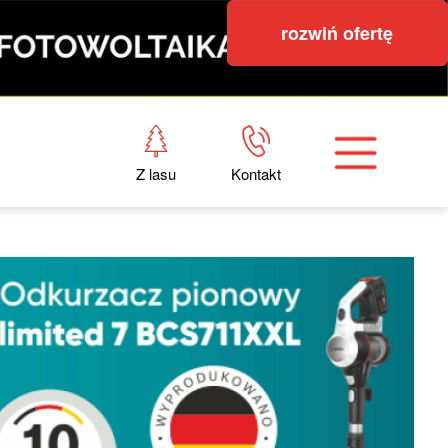
rozwiń ofertę
Z lasu
Kontakt