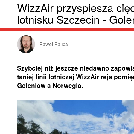
WizzAir przyspiesza cię
lotnisku Szczecin - Gol
Paweł Palica
Szybciej niż jeszcze niedawno zapow
taniej linii lotniczej WizzAir rejs pom
Goleniów a Norwegią.