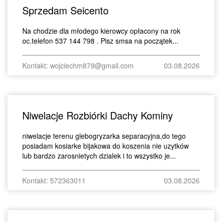
Sprzedam Seicento
Na chodzie dla młodego kierowcy opłacony na rok
oc.telefon 537 144 798 . Pisz smsa na początek...
Kontakt: wojciechm879@gmail.com
03.08.2026
Niwelacje Rozbiórki Dachy Kominy
niwelacje terenu glebogryzarka separacyjna,do tego
posiadam kosiarke bijakowa do koszenia nie uzytków
lub bardzo zarosnietych dzialek i to wszystko je...
Kontakt: 572363011
03.08.2026