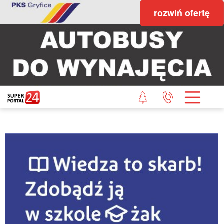
rozwiń ofertę
STRONA GŁÓWNA
POWIAT GRYFICKI
POWIAT ŁOBESKI
POWIAT GOLENIOWSKI
WIADOMOŚCI Z LASU
STUDIO SUPERPORTALU
KONTAKT
REDAKCJA
REGULAMIN