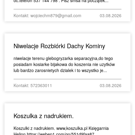
oc.telefon 537 144 798 . Pisz smsa na początek...
Kontakt: wojciechm879@gmail.com
03.08.2026
Niwelacje Rozbiórki Dachy Kominy
niwelacje terenu glebogryzarka separacyjna,do tego
posiadam kosiarke bijakowa do koszenia nie uzytków
lub bardzo zarosnietych dzialek i to wszystko je...
Kontakt: 572363011
03.08.2026
Koszulka z nadrukiem.
Koszulki z nadrukiem. www,koszulka.pl Księgarnia
Helion https://webep1.com/go/551d9faa87