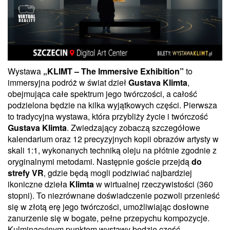
Wystawa
„KLIMT – The Immersive Exhibition”
to
immersyjna podróż w świat dzieł
Gustava Klimta
,
obejmująca całe spektrum jego twórczości, a całość
podzielona będzie na kilka wyjątkowych części. Pierwsza
to tradycyjna wystawa, która przybliży życie i twórczość
Gustava Klimta
. Zwiedzający zobaczą szczegółowe
kalendarium oraz 12 precyzyjnych kopii obrazów artysty w
skali 1:1, wykonanych techniką oleju na płótnie zgodnie z
oryginalnymi metodami. Następnie goście przejdą
do
strefy VR
, gdzie będą mogli podziwiać najbardziej
ikoniczne dzieła
Klimta
w wirtualnej rzeczywistości (360
stopni). To niezrównane doświadczenie pozwoli przenieść
się w złotą erę jego twórczości, umożliwiając dosłowne
zanurzenie się w bogate, pełne przepychu kompozycje.
Kulminacyjnym punktem wystawy będzie część