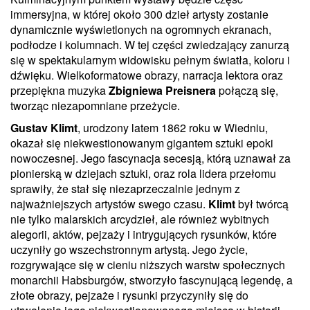
immersyjna, w której około 300 dzieł artysty zostanie
dynamicznie wyświetlonych na ogromnych ekranach,
podłodze i kolumnach. W tej części zwiedzający zanurzą
się w spektakularnym widowisku pełnym światła, koloru i
dźwięku. Wielkoformatowe obrazy, narracja lektora oraz
przepiękna muzyka
Zbigniewa Preisnera
połączą się,
tworząc niezapomniane przeżycie.
Gustav Klimt
, urodzony latem 1862 roku w Wiedniu,
okazał się niekwestionowanym gigantem sztuki epoki
nowoczesnej. Jego fascynacja secesją, którą uznawał za
pionierską w dziejach sztuki, oraz rola lidera przełomu
sprawiły, że stał się niezaprzeczalnie jednym z
najważniejszych artystów swego czasu.
Klimt
był twórcą
nie tylko malarskich arcydzieł, ale również wybitnych
alegorii, aktów, pejzaży i intrygujących rysunków, które
uczyniły go wszechstronnym artystą. Jego życie,
rozgrywające się w cieniu niższych warstw społecznych
monarchii Habsburgów, stworzyło fascynującą legendę, a
złote obrazy, pejzaże i rysunki przyczyniły się do