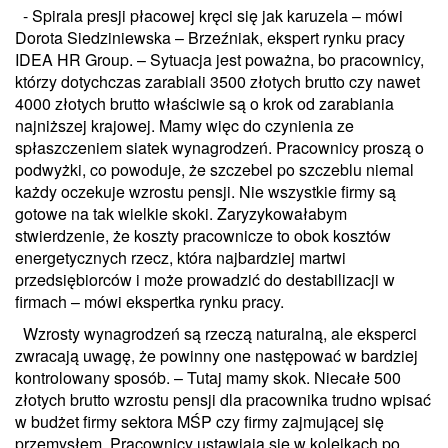
- Spirala presji płacowej kręci się jak karuzela – mówi
Dorota Siedziniewska – Brzeźniak, ekspert rynku pracy
IDEA HR Group. – Sytuacja jest poważna, bo pracownicy,
którzy dotychczas zarabiali 3500 złotych brutto czy nawet
4000 złotych brutto właściwie są o krok od zarabiania
najniższej krajowej. Mamy więc do czynienia ze
spłaszczeniem siatek wynagrodzeń. Pracownicy proszą o
podwyżki, co powoduje, że szczebel po szczeblu niemal
każdy oczekuje wzrostu pensji. Nie wszystkie firmy są
gotowe na tak wielkie skoki. Zaryzykowałabym
stwierdzenie, że koszty pracownicze to obok kosztów
energetycznych rzecz, która najbardziej martwi
przedsiębiorców i może prowadzić do destabilizacji w
firmach – mówi ekspertka rynku pracy.
Wzrosty wynagrodzeń są rzeczą naturalną, ale eksperci
zwracają uwagę, że powinny one następować w bardziej
kontrolowany sposób. – Tutaj mamy skok. Niecałe 500
złotych brutto wzrostu pensji dla pracownika trudno wpisać
w budżet firmy sektora MŚP czy firmy zajmującej się
przemysłem. Pracownicy ustawiają się w kolejkach po