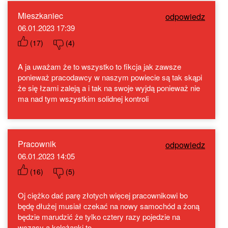
Mieszkaniec
odpowiedz
06.01.2023 17:39
(
17
)
(
4
)
A ja uważam że to wszystko to fikcja jak zawsze
ponieważ pracodawcy w naszym powiecie są tak skąpi
że się łzami zaleją a i tak na swoje wyjdą ponieważ nie
ma nad tym wszystkim solidnej kontroli
Pracownik
odpowiedz
06.01.2023 14:05
(
16
)
(
5
)
Oj ciężko dać parę złotych więcej pracownikowi bo
będę dłużej musiał czekać na nowy samochód a żoną
będzie marudzić że tylko cztery razy pojedzie na
wczasy a koleżanki to.....