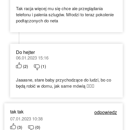
Tak racja więcej mu się chce ale przeglądania
telefonu i palenia szlugów. Młodzi to teraz pokolenie
podłączonych do neta
Do hejter
06.01.2023 15:16
(
2
)
(
1
)
Jaaasne, stare baby przychodzące do ludzi, bo co
będą robić w domu, jak same mówią 🤦🏻‍♀️
tak tak
odpowiedz
07.01.2023 10:38
(
3
)
(
0
)