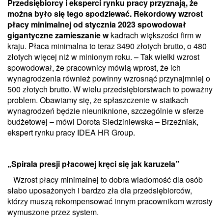
Przedsiębiorcy i eksperci rynku pracy przyznają, że
można było się tego spodziewać. Rekordowy wzrost
płacy minimalnej od stycznia 2023 spowodował
gigantyczne zamieszanie w
kadrach większości firm w
kraju. Płaca minimalna to teraz 3490 złotych brutto, o 480
złotych więcej niż w minionym roku. – Tak wielki wzrost
spowodował, że pracownicy mówią wprost, że ich
wynagrodzenia również powinny wzrosnąć przynajmniej o
500 złotych brutto. W wielu przedsiębiorstwach to poważny
problem. Obawiamy się, że spłaszczenie w siatkach
wynagrodzeń będzie nieuniknione, szczególnie w sferze
budżetowej – mówi Dorota Siedziniewska – Brzeźniak,
ekspert rynku pracy IDEA HR Group.
„Spirala presji płacowej kręci się jak karuzela”
Wzrost płacy minimalnej to dobra wiadomość dla osób
słabo uposażonych i bardzo zła dla przedsiębiorców,
którzy muszą rekompensować innym pracownikom wzrosty
wymuszone przez system.