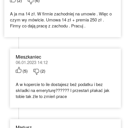
(
2
)
(
6
)
A ja ma 14 zł. W firmie zachodniej na umowie . Więc o
czym wy mówicie. Umowa 14 zł + premia 250 zł .
Firmy co dają pracę z zachodu . Pracuj .
Mieszkaniec
06.01.2023 14:12
(
5
)
(
2
)
A w kopercie to ile dostajesz beż podatku i bez
składki na emeryturę?????? I przestań płakać jak
tobie tak źle to zmień prace
Mariusz