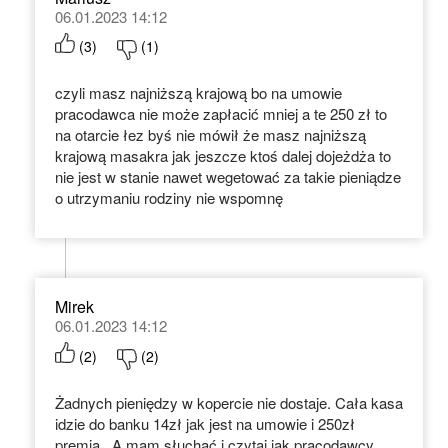
06.01.2023 14:12
(
3
)
(
1
)
czyli masz najniższą krajową bo na umowie
pracodawca nie może zapłacić mniej a te 250 zł to
na otarcie łez byś nie mówił że masz najniższą
krajową masakra jak jeszcze ktoś dalej dojeżdża to
nie jest w stanie nawet wegetować za takie pieniądze
o utrzymaniu rodziny nie wspomnę
Mirek
06.01.2023 14:12
(
2
)
(
2
)
Żadnych pieniędzy w kopercie nie dostaje. Cała kasa
idzie do banku 14zł jak jest na umowie i 250zł
premia . A mam słuchać i czytaj jak pracodawcy