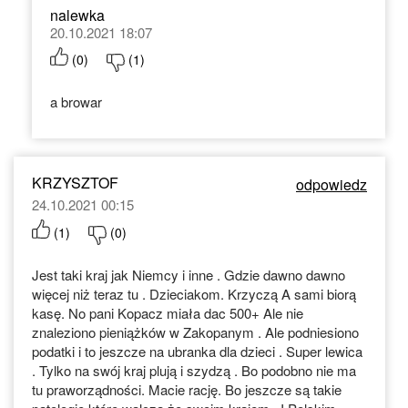
nalewka
20.10.2021 18:07
(
0
)
(
1
)
a browar
KRZYSZTOF
odpowiedz
24.10.2021 00:15
(
1
)
(
0
)
Jest taki kraj jak Niemcy i inne . Gdzie dawno dawno
więcej niż teraz tu . Dzieciakom. Krzyczą A sami biorą
kasę. No pani Kopacz miała dac 500+ Ale nie
znaleziono pieniążków w Zakopanym . Ale podniesiono
podatki i to jeszcze na ubranka dla dzieci . Super lewica
. Tylko na swój kraj plują i szydzą . Bo podobno nie ma
tu praworządności. Macie rację. Bo jeszcze są takie