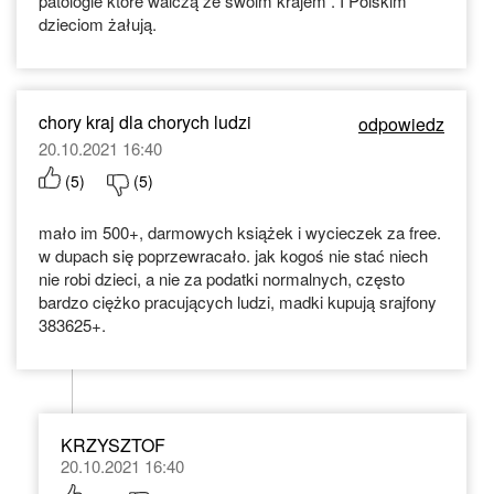
patologie które walczą że swoim krajem . I Polskim
dzieciom żałują.
chory kraj dla chorych ludzi
odpowiedz
20.10.2021 16:40
(
5
)
(
5
)
mało im 500+, darmowych książek i wycieczek za free.
w dupach się poprzewracało. jak kogoś nie stać niech
nie robi dzieci, a nie za podatki normalnych, często
bardzo ciężko pracujących ludzi, madki kupują srajfony
383625+.
KRZYSZTOF
20.10.2021 16:40