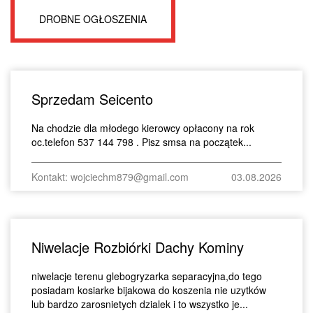
DROBNE OGŁOSZENIA
Sprzedam Seicento
Na chodzie dla młodego kierowcy opłacony na rok
oc.telefon 537 144 798 . Pisz smsa na początek...
Kontakt: wojciechm879@gmail.com
03.08.2026
Niwelacje Rozbiórki Dachy Kominy
niwelacje terenu glebogryzarka separacyjna,do tego
posiadam kosiarke bijakowa do koszenia nie uzytków
lub bardzo zarosnietych dzialek i to wszystko je...