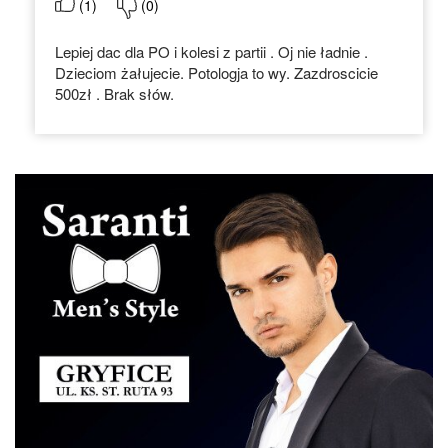
(
1
)
(
0
)
Lepiej dac dla PO i kolesi z partii . Oj nie ładnie .
Dzieciom żałujecie. Potologja to wy. Zazdroscicie
500zł . Brak słów.