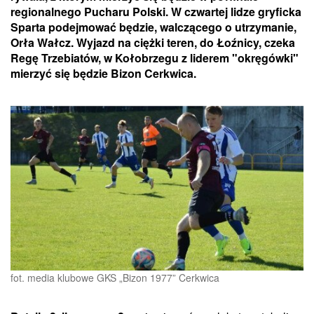
regionalnego Pucharu Polski. W czwartej lidze gryficka
Sparta podejmować będzie, walczącego o utrzymanie,
Orła Wałcz. Wyjazd na ciężki teren, do Łoźnicy, czeka
Regę Trzebiatów, w Kołobrzegu z liderem "okręgówki"
mierzyć się będzie Bizon Cerkwica.
fot. media klubowe GKS „Bizon 1977” Cerkwica