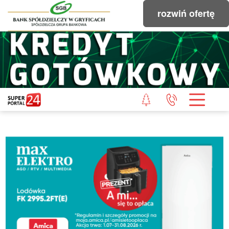
rozwiń ofertę
STRONA GŁÓWNA
POWIAT GRYFICKI
POWIAT ŁOBESKI
POWIAT GOLENIOWSKI
WIADOMOŚCI Z LASU
STUDIO SUPERPORTALU
KONTAKT
REDAKCJA
REGULAMIN