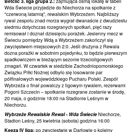
Betclic 3. liga grupa 2.:
zajmująca ósmą lokatę w tabeli
Wda Świecie przyjedzie do Niechorza na spotkanie z
"czerwoną latarnią", rewalskim Wybrzeżem. Najbliższy
rywal zespołu znad morza wygrał dwanaście z dwudziestu
siedmiu dotychczas rozegranych spotkań, pięć razy
remisował i doznał dziesięciu porażek. Jesienny mecz w
Świeciu pomiędzy Wdą a Wybrzeżem zakończył się
zwycięstwem miejscowych 2:0. Jeśli drużyna z Rewala
dozna porażki w sobotnim pojedynku, to będzie pierwszym
spadkowiczem w bieżącym sezonie trzecioligowych
zmagań. W czwartek w siedzibie Zachodniopomorskiego
Związku Piłki Nożnej odbyło się losowanie par
półfinałowych wojewódzkiego Pucharu Polski. Zespół
Wybrzeża o finał powalczy z ligowym rywalem, rezerwami
Pogoni Szczecin – spotkanie rozegrane zostanie w środę,
20 maja, o godzinie 18:00 na Stadionie Leśnym w
Niechorzu.
Wybrzeże Rewalskie Rewal - Wda Świecie
Niechorze,
Stadion Leśny, 25 kwietnia (sobota) godzina 16:00
Keeza IV liga:
po zwycięstwie w Darłowie o kolejny