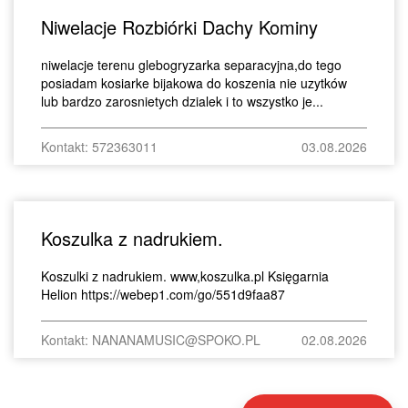
Niwelacje Rozbiórki Dachy Kominy
niwelacje terenu glebogryzarka separacyjna,do tego
posiadam kosiarke bijakowa do koszenia nie uzytków
lub bardzo zarosnietych dzialek i to wszystko je...
Kontakt: 572363011
03.08.2026
Koszulka z nadrukiem.
Koszulki z nadrukiem. www,koszulka.pl Księgarnia
Helion https://webep1.com/go/551d9faa87
Kontakt: NANANAMUSIC@SPOKO.PL
02.08.2026