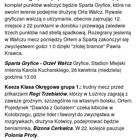
komplet punktów walczyć będzie Sparta Gryfice, która na
swoim terenie podejmie drużynę Orła Wałcz. Rywale
gryficzan walczą o utrzymanie, obecnie zajmując 12.
miejsce z 22 punktami w dorobku i przewagą zaledwie
trzech punktów nad strefą spadkową. Rozegrany jesienią
w Wałczu mecz pomiędzy Orłem a Spartą zakończył się
zwycięstwem gości 1:0 dzięki "złotej bramce" Pawła
Krawca.
Sparta Gryfice - Orzeł Wałcz
Gryfice, Stadion Miejski
imienia Karola Kucharskiego, 26 kwietnia (niedziela)
godzina 13:00
Keeza Klasa Okręgowa grupa 1.:
trudny mecz przed
piłkarzami
Regi Trzebiatów
, którzy w Łoźnicy zagrają z
zawsze groźnym, szczególnie na własnym boisku, Orłem.
Pojedynek "Dawida z Goliatem" czeka kibiców w
Kołobrzegu, gdzie lider i faworyt do zwycięstwa w
rozgrywkach, drużyna Kotwicy, podejmować będzie
beniaminka,
Bizona Cerkwica
. W 22. kolejce pauzuje
Polonia Płoty
.